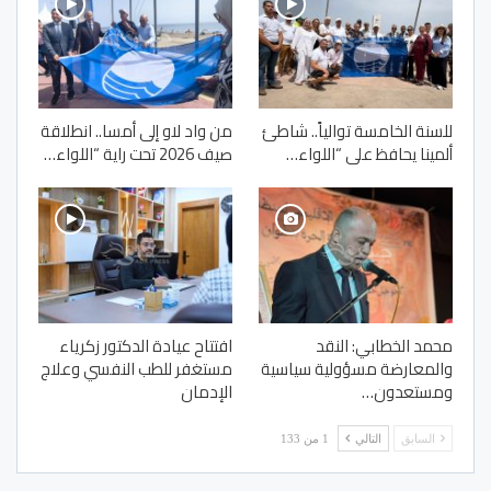
للسنة الخامسة توالياً.. شاطئ
من واد لاو إلى أمسا.. انطلاقة
ألمينا يحافظ على “اللواء…
صيف 2026 تحت راية “اللواء…
محمد الخطابي: النقد
افتتاح عيادة الدكتور زكرياء
والمعارضة مسؤولية سياسية
مستغفر للطب النفسي وعلاج
ومستعدون…
الإدمان
السابق
التالي
1 من 133