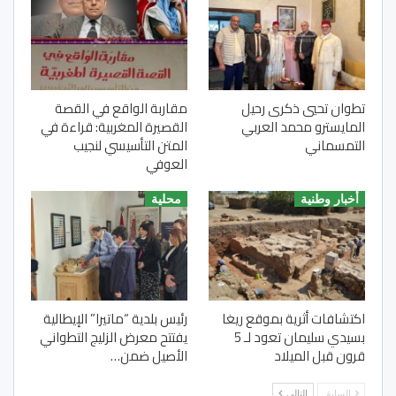
تطوان تحيي ذكرى رحيل
مقاربة الواقع في القصة
المايسترو محمد العربي
القصيرة المغربية: قراءة في
التمسماني
المتن التأسيسي لنجيب
العوفي
أخبار وطنية
محلية
اكتشافات أثرية بموقع ريغا
رئيس بلدية “ماتيرا” الإيطالية
بسيدي سليمان تعود لـ 5
يفتتح معرض الزليج التطواني
قرون قبل الميلاد
الأصيل ضمن…
السابق
التالي