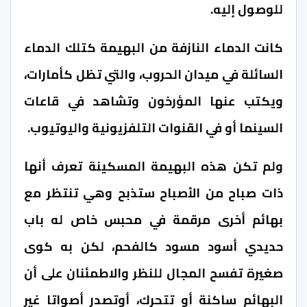
للوصول إليه.
كانت الدماء النازفة من البهيمة كتلك الدماء
السائلة في ميدان الحروب، والتي تظل كأمارات،
ويكتب عنها المؤرخون وتشاهد في قاعات
السينما أو في القنوات التلفزيونية واليوتيوب.
ولم تكن هذه البهيمة المسكينة تعرف أنها
ذات صباح من الأصباح ستذبح وهي تنتظر مع
بهائم أخرى مرقمة في محبس خاص له باب
حديدي أسود مسود كالفحم، لكن به كوى
صغيرة تفسح المجال للنظر والاطمئنان على أن
البهائم ساكنة أو تتحرك، أوتصدر أصواتا غير