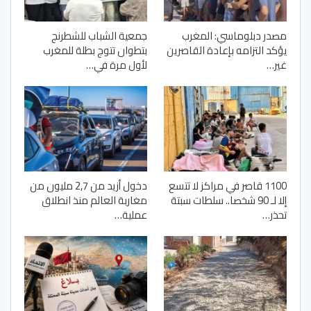
مصدر دبلوماسي: المغرب
جمعية الشباب للشطرنج
يؤكد التزامه بإعادة القاصرين
بتطوان تتوج بطلة للمغرب
غير…
لأول مرة في…
1100 قاصر في مراكز لا تتسع
دخول أزيد من 2,7 مليون من
إلا لـ 90 شخصا.. سلطات سبتة
مغاربة العالم منذ انطلاق
تحذر…
عملية…