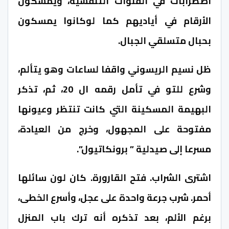
اضطرابات في القنوات التنفسية، ويمسكون
الأرقام في أياديهم كما لوكانوا يمسكون
بحبال متسلقي الجبال.
ظل نسيم الريسوني واقفا لساعات وهو يتألم،
وشرع للتو في تأمل رقمه ال 20، ثم، تذكر
البهيمة المسكينة التي كانت تنتظر وعيونها
مفتوحة على المجهول، وخرج من العيادة،
مسرعا إلى صيدلية ” برونكاتيول”.
اشترى الشراب. فتح القارورة. كان لون سائلها
أحمر. شرب جرعة واحدة على عجل، وأسرع الخطى،
برغم الألم، بعد تذكره أنه ترك باب المنزل