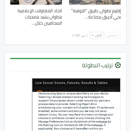
إقليم تطوان..طريق “التوفنة”
اتحاد المقاولات الإعلامية
بحي أحريق بجماعة…
بتطوان يشيد بتضحيات
الصحافيين خلال…
السابق
التالي
1 من 2٬200
ترتيب البطولة