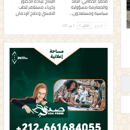
محمد الخطابي: النقد
افتتاح عيادة الدكتور
والمعارضة مسؤولية
زكرياء مستغفر للطب
سياسية ومستعدون…
النفسي وعلاج الإدمان
السابق
التالي
1 من 133