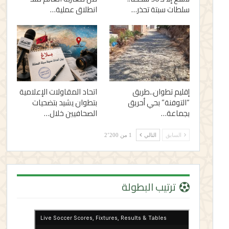
سلطات سبتة تحذر…
انطلاق عملية…
إقليم تطوان..طريق
اتحاد المقاولات الإعلامية
“التوفنة” بحي أحريق
بتطوان يشيد بتضحيات
بجماعة…
الصحافيين خلال…
السابق
التالي
1 من 2٬200
ترتيب البطولة