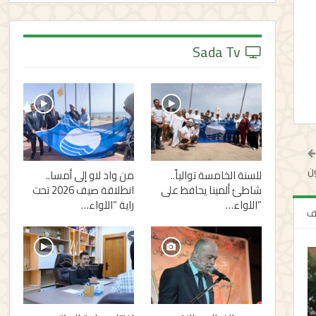
Sada Tv
ون
للسنة الخامسة توالياً..
من واد لاو إلى أمسا..
شاطئ ألمينا يحافظ على
انطلاقة صيف 2026 تحت
“اللواء…
راية “اللواء…
لف