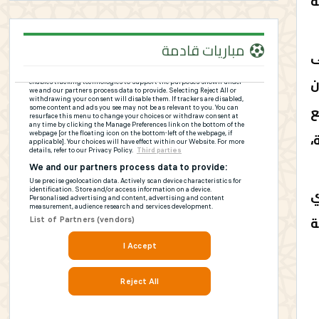
ة
مباريات قادمة
ى
ن
ع
،
ي
ة