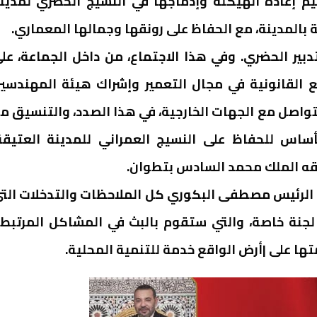
يم إعادة الهيكلة وإدماجها في النسيج الحضري لمدين
 بالمدينة، مع الحفاظ على رونقها وجمالها المعماري.
بير الحضري. وفي هذا الاجتماع، من داخل الجماعة، عل
ع القانونية في مجال التعمير وإشراك هيئة المهندسي
لتواصل مع الجهات الخارجية، في هذا الصدد، والتنسيق م
ساس للحفاظ على النسيج العمراني للمدينة العتيقة
لقه الملك محمد السادس بتطوان.
الرئيس مصطفى البكوري كل الملاحظات والتدخلات الت
 لجنة خاصة، والتي ستقوم بالبث في المشاكل المرتبط
متها على |أرض الواقع خدمة للتنمية المحلية.