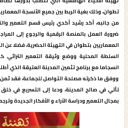
تهيئة الأحياء الهامشية التي تتطلب بدورها تصام
تطوان، وذلك بغية الربط بين جميع الأنسجة المعمارية
من جانبه، أكد رشيد أكدي رئيس قسم التعمير والتد
ضرورة العمل بالمنصة الرقمية والرجوع إلى المراج
المعماريين بتطوان في التهيئة الحضرية، فضلا عن ا
السلطة المحلية ووضع وثيقة التعمير التراثي كأ
انسجاما مع برنامج تثمين المدينة العتيقة الذي أط
ووفق ما ذكرته مصلحة التواصل للجماعة، فقد ثمن 
تأتي في صالح المدينة، ودعا إلى التسريع في خلق
بمجال التعمير ودراسة الآراء و الأفكار الجديدة وترج