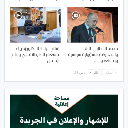
محمد الخطابي: النقد
افتتاح عيادة الدكتور زكرياء
والمعارضة مسؤولية سياسية
مستغفر للطب النفسي وعلاج
ومستعدون…
الإدمان
السابق
التالي
1 من 133