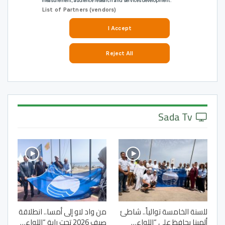
Sada Tv
للسنة الخامسة توالياً.. شاطئ
من واد لاو إلى أمسا.. انطلاقة
ألمينا يحافظ على “اللواء…
صيف 2026 تحت راية “اللواء…