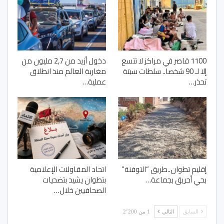
1100 قاصر في مراكز لا تتسع
دخول أزيد من 2,7 مليون من
إلا لـ 90 شخصا.. سلطات سبتة
مغاربة العالم منذ انطلاق
تحذر…
عملية…
إقليم تطوان..طريق “التوفنة”
اتحاد المقاولات الإعلامية
بحي أحريق بجماعة…
بتطوان يشيد بتضحيات
الصحافيين خلال…
السابق
التالي
1 من 2٬200