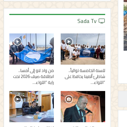
Sada Tv
للسنة الخامسة توالياً..
من واد لاو إلى أمسا..
شاطئ ألمينا يحافظ على
انطلاقة صيف 2026 تحت
“اللواء…
راية “اللواء…