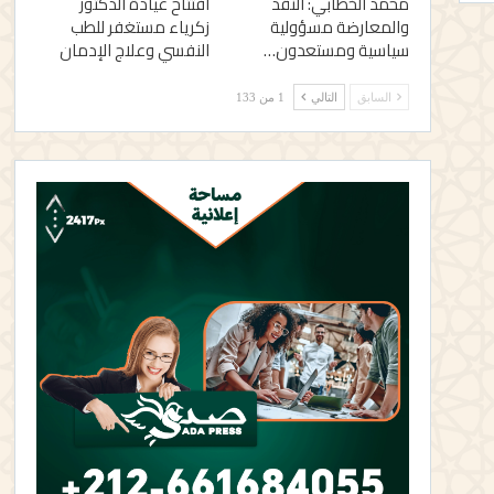
محمد الخطابي: النقد
افتتاح عيادة الدكتور
والمعارضة مسؤولية
زكرياء مستغفر للطب
سياسية ومستعدون…
النفسي وعلاج الإدمان
السابق
التالي
1 من 133