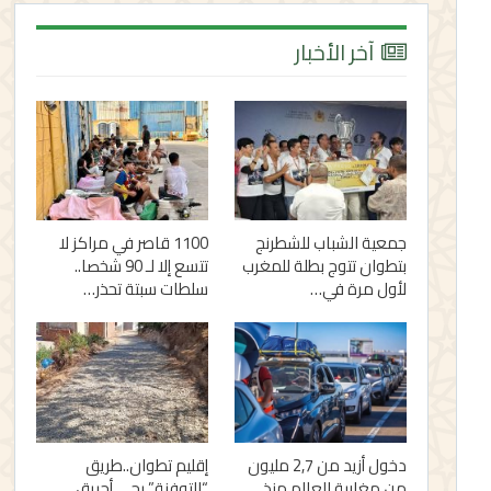
آخر الأخبار
جمعية الشباب للشطرنج
1100 قاصر في مراكز لا
بتطوان تتوج بطلة للمغرب
تتسع إلا لـ 90 شخصا..
لأول مرة في…
سلطات سبتة تحذر…
دخول أزيد من 2,7 مليون
إقليم تطوان..طريق
من مغاربة العالم منذ
“التوفنة” بحي أحريق