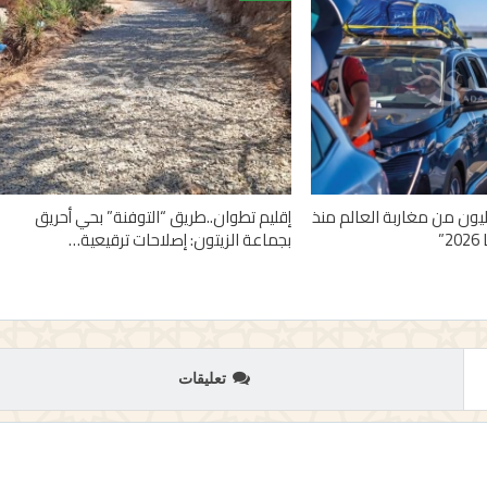
 أزيد من 2,7 مليون من مغاربة العالم منذ
إقليم تطوان..طريق “التوفنة” بحي أحريق
”
بجماعة الزيتون: إصلاحات ترقيعية…
تعليقات