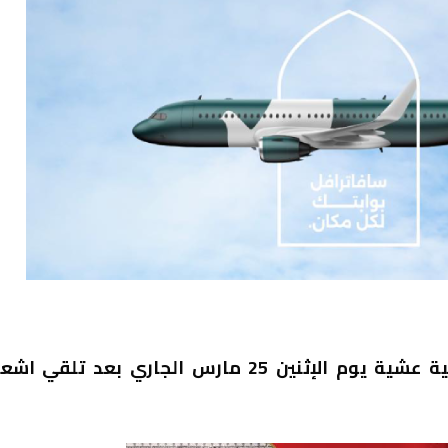
حلت عناصر الوقاية المدنية بمعية الشرطة القضائية عشية يوم الإثنين 25 مارس الجاري بعد تلقي ا