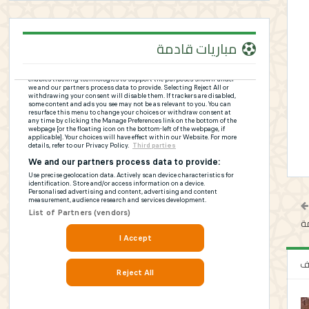
مباريات قادمة
مة
لف