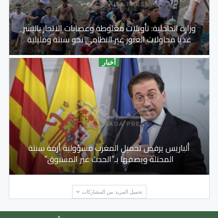
وزارة الداخلية: تأويلات مغلوطة وعصابات الاتجار بالبشر
غذيا محاولات العبور غير النظامي نحو سبتة ومليلية
أخبار
ألباريس يرفض تحميل المغرب مسؤولية أزمة سبتة
المحتلة ويصفها بـ”الحدث غير المسبوق”
تحميل المزيد من المشاركات