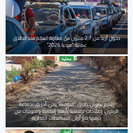
دخول أزيد من 2,7 مليون من مغاربة العالم منذ انطلاق
عملية “مرحبا 2026”
محلية
إقليم تطوان..طريق “التوفنة” بحي أحريق بجماعة
الزيتون: إصلاحات ترقيعية بأبعاد إنتخابية وتخوفات من
جرفها مع أولى التساقطات المطرية
أخبار