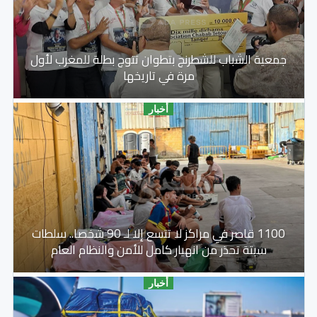
جمعية الشباب للشطرنج بتطوان تتوج بطلة للمغرب لأول
مرة في تاريخها
أخبار
1100 قاصر في مراكز لا تتسع إلا لـ 90 شخصا.. سلطات
سبتة تحذر من انهيار كامل للأمن والنظام العام
أخبار