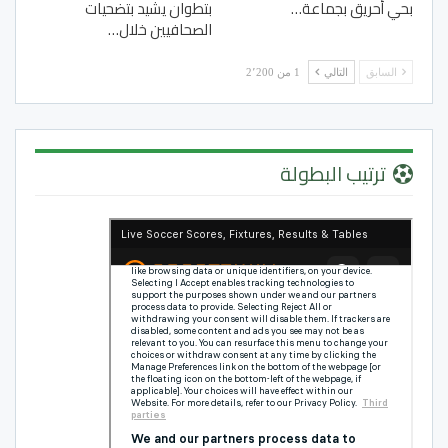
بحي أحريق بجماعة…
بتطوان يشيد بتضحيات
الصحافيين خلال…
السابق
التالي
1 من 2٬200
ترتيب البطولة