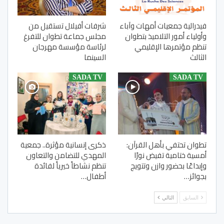
فيدرالية جمعيات أمهات وآباء
شرفات أفيلال تستقيل من
وأولياء أمور التلاميذ بتطوان
مجلس جماعة تطوان للتفرغ
تنظم مؤتمرها الإقليمي
لرئاسة مؤسسة مهرجان
الثالث
السينما
SADA TV
SADA TV
تطوان تحتفي بأهل القرآن:
ذكرى إنسانية مؤثرة.. جمعية
أمسية ختامية تفيض نورًا
المهدي للتضامن والتعاون
وإبداعًا بحضور وازن وتتويج
تنظم نشاطاً خيرياً لفائدة
بجوائز…
أطفال…
السابق
التالي