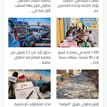
مصدر دبلوماسي: المغرب
جمعية الشباب للشطرنج
يؤكد التزامه بإعادة القاصرين
بتطوان تتوج بطلة للمغرب
غير…
لأول مرة في…
1100 قاصر في مراكز لا تتسع
دخول أزيد من 2,7 مليون من
إلا لـ 90 شخصا.. سلطات سبتة
مغاربة العالم منذ انطلاق
تحذر…
عملية…
إقليم تطوان..طريق “التوفنة”
اتحاد المقاولات الإعلامية