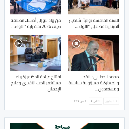
للسنة الخامسة توالياً.. شاطئ
من واد لاو إلى أمسا.. انطلاقة
ألمينا يحافظ على “اللواء…
صيف 2026 تحت راية “اللواء…
محمد الخطابي: النقد
افتتاح عيادة الدكتور زكرياء
والمعارضة مسؤولية سياسية
مستغفر للطب النفسي وعلاج
ومستعدون…
الإدمان
السابق
التالي
1 من 133