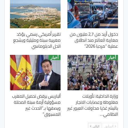
دخول أزيد من 2,7 مليون من
تقرير أمريكي رسمي يؤكد
مغاربة العالم منذ انطلاق
مغربية سبتة ومليلية ويشجع
عملية “مرحبا 2026”
الحل الدبلوماسي
أخبار
أخبار
وزارة الداخلية: تأويلات
ألباريس يرفض تحميل المغرب
مغلوطة وعصابات الاتجار
مسؤولية أزمة سبتة المحتلة
بالبشر غذيا محاولات العبور غير
ويصفها بـ”الحدث غير
النظامي…
المسبوق”
السابق
التالي