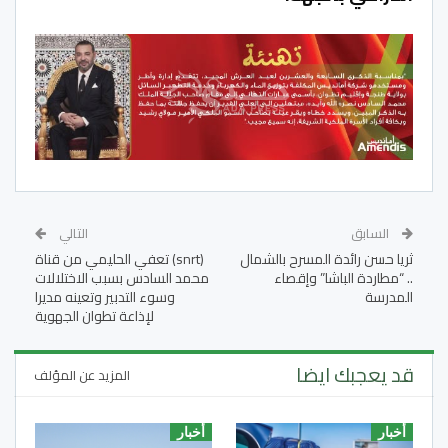
السابق
التالي
ثريا حسن رائدة المسرح بالشمال
(snrt) تعفي الحليمي من قناة
.. “مطاردة الباشا” وإقصاء
محمد السادس بسبب الاختلالات
المدرسة
وسوء التدبير وتعينه مديرا
لإذاعة تطوان الجهوية
قد يعجبك ايضا
المزيد عن المؤلف
أخبار
أخبار