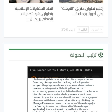
إقليم تطوان..طريق “التوفنة”
اتحاد المقاولات الإعلامية
بحي أحريق بجماعة…
بتطوان يشيد بتضحيات
الصحافيين خلال…
السابق
التالي
1 من 2٬200
ترتيب البطولة