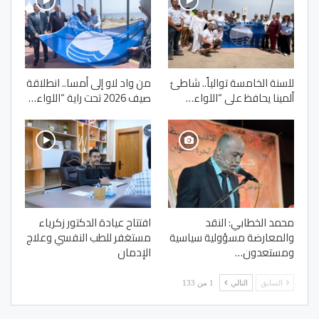
للسنة الخامسة توالياً.. شاطئ
من واد لاو إلى أمسا.. انطلاقة
ألمينا يحافظ على “اللواء…
صيف 2026 تحت راية “اللواء…
محمد الخطابي: النقد
افتتاح عيادة الدكتور زكرياء
والمعارضة مسؤولية سياسية
مستغفر للطب النفسي وعلاج
ومستعدون…
الإدمان
السابق
التالي
1 من 133