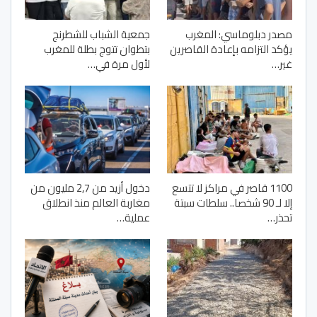
مصدر دبلوماسي: المغرب
جمعية الشباب للشطرنج
يؤكد التزامه بإعادة القاصرين
بتطوان تتوج بطلة للمغرب
غير…
لأول مرة في…
1100 قاصر في مراكز لا تتسع
دخول أزيد من 2,7 مليون من
إلا لـ 90 شخصا.. سلطات سبتة
مغاربة العالم منذ انطلاق
تحذر…
عملية…