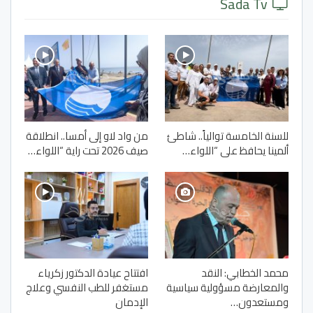
Sada Tv
للسنة الخامسة توالياً.. شاطئ
من واد لاو إلى أمسا.. انطلاقة
ألمينا يحافظ على “اللواء…
صيف 2026 تحت راية “اللواء…
محمد الخطابي: النقد
افتتاح عيادة الدكتور زكرياء
والمعارضة مسؤولية سياسية
مستغفر للطب النفسي وعلاج
ومستعدون…
الإدمان