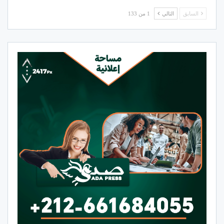
السابق
التالي
1 من 133