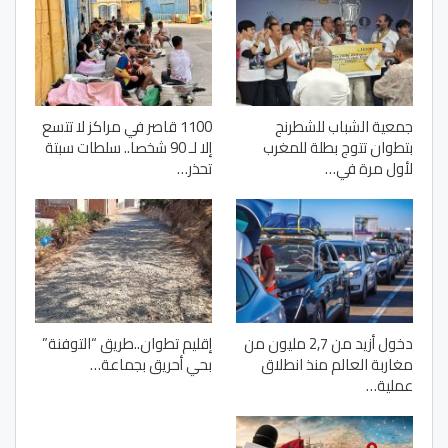
جمعية الشباب للشطرنج
1100 قاصر في مراكز لا تتسع
بتطوان تتوج بطلة للمغرب
إلا لـ 90 شخصا.. سلطات سبتة
لأول مرة في…
تحذر…
دخول أزيد من 2,7 مليون من
إقليم تطوان..طريق “التوفنة”
مغاربة العالم منذ انطلاق
بحي أحريق بجماعة…
عملية…