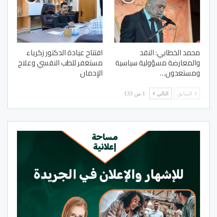
محمد الخطابي: النقد
افتتاح عيادة الدكتور زكرياء
والمعارضة مسؤولية سياسية
مستغفر للطب النفسي وعلاج
ومستعدون…
الإدمان
السابق
التالي
1 من 133