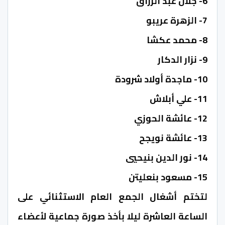
6- جلال عبد الرزاق
7- الزهرة عريبو
8- محمد عكشا
9- نزار الدكار
10- ماجدة أولاد شرودة
11- علي أبلاش
12- عائشة الحوزي
13- عائشة نويجح
14- نور الدين بنيحيي
15- مسعود بنعليتن
لتختم أشغال الجمع العام الاستثنائي على
الساعة العاشرة ليلا بأخذ صورة جماعية لأعضاء