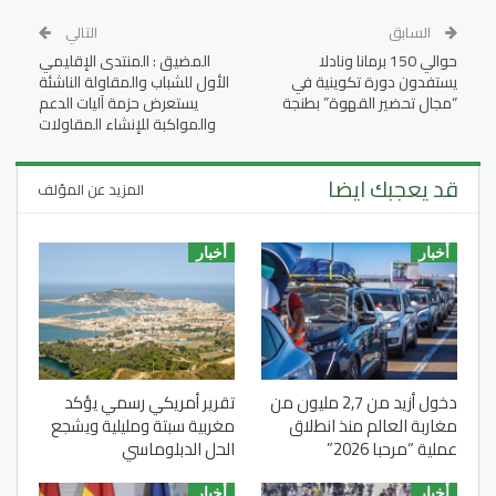
السابق
التالي
حوالي 150 برمانا ونادلا
المضيق : المنتدى الإقليمي
يستفدون دورة تكوينية في
الأول للشباب والمقاولة الناشئة
“مجال تحضير القهوة” بطنجة
يستعرض حزمة آليات الدعم
والمواكبة للإنشاء المقاولات
قد يعجبك ايضا
المزيد عن المؤلف
أخبار
أخبار
دخول أزيد من 2,7 مليون من
تقرير أمريكي رسمي يؤكد
مغاربة العالم منذ انطلاق
مغربية سبتة ومليلية ويشجع
عملية “مرحبا 2026”
الحل الدبلوماسي
أخبار
أخبار