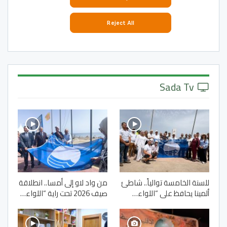
Sada Tv
للسنة الخامسة توالياً.. شاطئ
من واد لاو إلى أمسا.. انطلاقة
ألمينا يحافظ على “اللواء…
صيف 2026 تحت راية “اللواء…