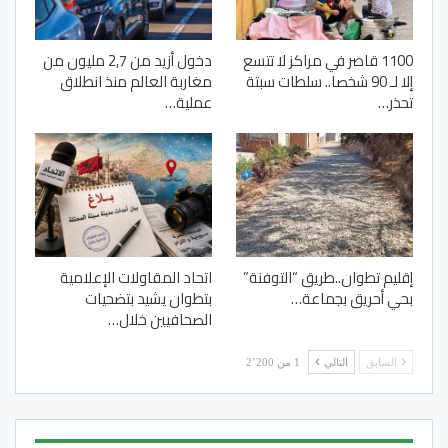
1100 قاصر في مراكز لا تتسع
دخول أزيد من 2,7 مليون من
إلا لـ 90 شخصا.. سلطات سبتة
مغاربة العالم منذ انطلاق
تحذر…
عملية…
إقليم تطوان..طريق “التوفنة”
اتحاد المقاولات الإعلامية
بحي أحريق بجماعة…
بتطوان يشيد بتضحيات
الصحافيين خلال…
السابق
التالي
1 من 2٬200