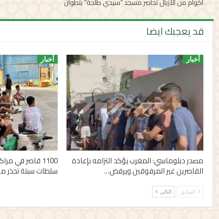
أكوام من الأزبال تحاصر مسجد “سيدي طلحة” بتطوان
قد يعجبك ايضا
أخبار
أخبار
مصدر دبلوماسي: المغرب يؤكد التزامه بإعادة
القاصرين غير المرفوقين ويرفض…
سلطات سبتة تحذر من
السابق
التالي