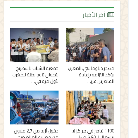
آخر الأخبار
مصدر دبلوماسي: المغرب
جمعية الشباب للشطرنج
يؤكد التزامه بإعادة
بتطوان تتوج بطلة للمغرب
القاصرين غير…
لأول مرة في…
1100 قاصر في مراكز لا
دخول أزيد من 2,7 مليون
تتسع إلا لـ 90 شخصا..
من مغاربة العالم منذ