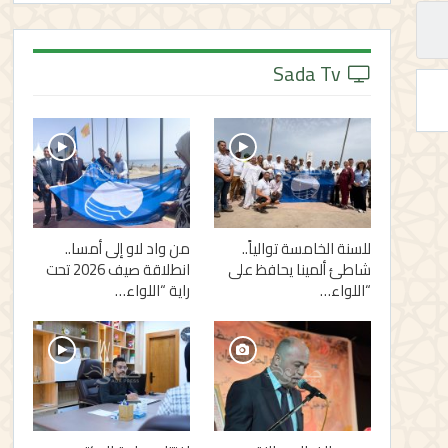
Sada Tv
للسنة الخامسة توالياً..
من واد لاو إلى أمسا..
شاطئ ألمينا يحافظ على
انطلاقة صيف 2026 تحت
“اللواء…
راية “اللواء…