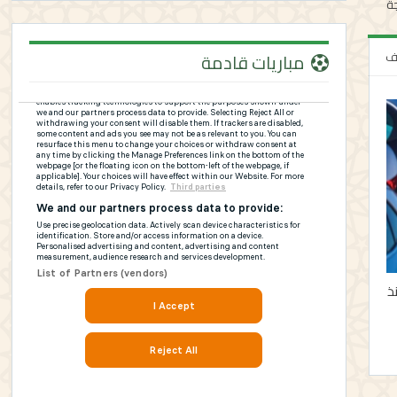
لف
مباريات قادمة
نذ