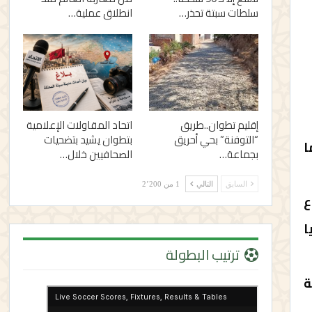
سلطات سبتة تحذر…
انطلاق عملية…
إقليم تطوان..طريق
اتحاد المقاولات الإعلامية
“التوفنة” بحي أحريق
بتطوان يشيد بتضحيات
ا
بجماعة…
الصحافيين خلال…
السابق
التالي
1 من 2٬200
ع
ا
ترتيب البطولة
ة