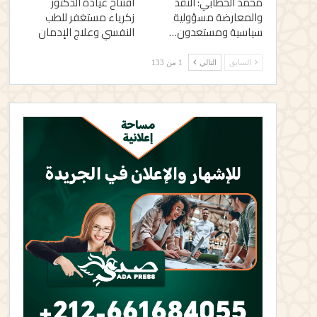
محمد الخطابي: النقد
افتتاح عيادة الدكتور
والمعارضة مسؤولية
زكرياء مستغفر للطب
سياسية ومستعدون…
النفسي وعلاج الإدمان
السابق
التالي
1 من 133