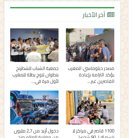
آخر الأخبار
مصدر دبلوماسي: المغرب
جمعية الشباب للشطرنج
يؤكد التزامه بإعادة
بتطوان تتوج بطلة للمغرب
القاصرين غير…
لأول مرة في…
1100 قاصر في مراكز لا
دخول أزيد من 2,7 مليون
تتسع إلا لـ 90 شخصا..
من مغاربة العالم منذ