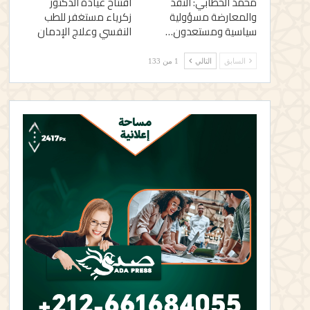
محمد الخطابي: النقد
افتتاح عيادة الدكتور
والمعارضة مسؤولية
زكرياء مستغفر للطب
سياسية ومستعدون…
النفسي وعلاج الإدمان
السابق
التالي
1 من 133