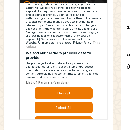
د
ف
ن