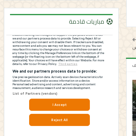
مباريات قادمة
س
لف