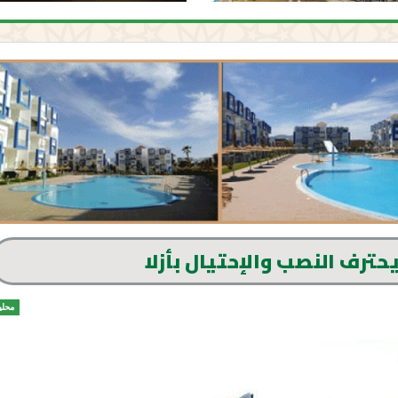
حترف النصب والإحتيال بأزلا
محلي