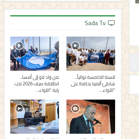
Sada Tv
للسنة الخامسة توالياً..
من واد لاو إلى أمسا..
شاطئ ألمينا يحافظ على
انطلاقة صيف 2026 تحت
“اللواء…
راية “اللواء…