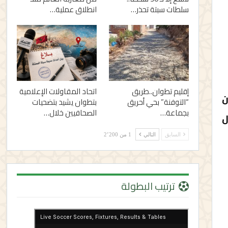
سلطات سبتة تحذر…
انطلاق عملية…
إقليم تطوان..طريق
اتحاد المقاولات الإعلامية
ن
“التوفنة” بحي أحريق
بتطوان يشيد بتضحيات
بجماعة…
الصحافيين خلال…
ل
السابق
التالي
1 من 2٬200
ترتيب البطولة