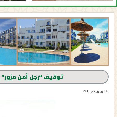
توقيف “رجل أمن مزور” ي
On
يوليو 22, 2019