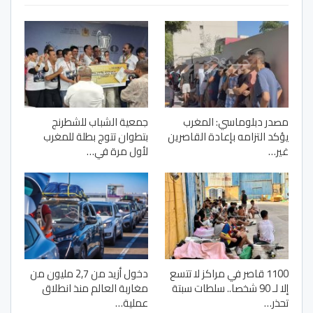
مصدر دبلوماسي: المغرب
جمعية الشباب للشطرنج
يؤكد التزامه بإعادة القاصرين
بتطوان تتوج بطلة للمغرب
غير…
لأول مرة في…
1100 قاصر في مراكز لا تتسع
دخول أزيد من 2,7 مليون من
إلا لـ 90 شخصا.. سلطات سبتة
مغاربة العالم منذ انطلاق
تحذر…
عملية…