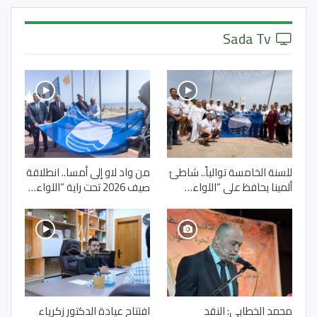
Sada Tv
للسنة الخامسة توالياً.. شاطئ
من واد لاو إلى أمسا.. انطلاقة
ألمينا يحافظ على “اللواء…
صيف 2026 تحت راية “اللواء…
محمد الخطابي: النقد
افتتاح عيادة الدكتور زكرياء