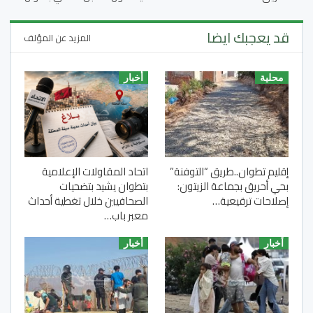
قد يعجبك ايضا
المزيد عن المؤلف
محلية
أخبار
إقليم تطوان..طريق “التوفنة”
اتحاد المقاولات الإعلامية
بحي أحريق بجماعة الزيتون:
بتطوان يشيد بتضحيات
إصلاحات ترقيعية…
الصحافيين خلال تغطية أحداث
معبر باب…
أخبار
أخبار