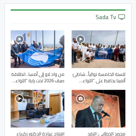
Sada Tv
للسنة الخامسة توالياً.. شاطئ
من واد لاو إلى أمسا.. انطلاقة
ألمينا يحافظ على “اللواء…
صيف 2026 تحت راية “اللواء…
محمد الخطابي: النقد
افتتاح عيادة الدكتور زكرياء