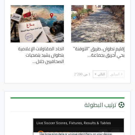
إقليم تطوان..طريق “التوفنة”
اتحاد المقاولات الإعلامية
بحي أحريق بجماعة…
بتطوان يشيد بتضحيات
الصحافيين خلال…
السابق
التالي
1 من 2٬200
ترتيب البطولة