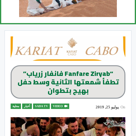
“Fanfare Ziryab فانفار زرياب”
تطفأ شمعتها الثانية وسط حفل
بهيج بتطوان
VIDEO
SADA TV
أخبار
محلية
On
يوليو 25, 2019