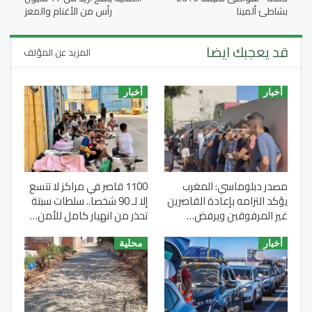
بشاطئ ألمينا
رأس من الأغنام والمعز
قد يعجبك ايضا
المزيد عن المؤلف
أخبار
أخبار
مصدر دبلوماسي: المغرب
1100 قاصر في مراكز لا تتسع
يؤكد التزامه بإعادة القاصرين
إلا لـ 90 شخصا.. سلطات سبتة
غير المرفوقين ويرفض…
تحذر من انهيار كامل للأمن…
أخبار
محلية