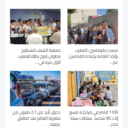
مصدر دبلوماسي: المغرب
جمعية الشباب للشطرنج
يؤكد التزامه بإعادة القاصرين
بتطوان تتوج بطلة للمغرب
غير…
لأول مرة في…
1100 قاصر في مراكز لا تتسع
دخول أزيد من 2,7 مليون من
إلا لـ 90 شخصا.. سلطات سبتة
مغاربة العالم منذ انطلاق
تحذر…
عملية…