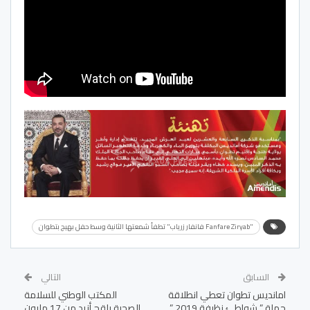
"Fanfare Ziryab فانفار زرياب" تطفأ شمعتها الثانية وسط حفل بهيج بتطوان
السابق
التالي
امانديس تطوان تعطي انطلاقة
المكتب الوطني للسلامة
حملة ” شواطئ نظيفة 2019 ”
الصحية يلقح أزيد من 17 مليون