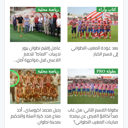
كتاب وآراء
رياضة محلية
بعد عودة المغرب التطواني
عامل إقليم تطوان يزور
إلى قسم الكبار
تدريبات “الماط” لتحفيز
اللاعبين قبل مواجهة أمل…
بطولة PRO
رياضة محلية
بطولة القسم الثاني: هل غاب
رحيل محمد اكروساي.. أحد
مبدأ تكافؤ الفرص عن برمجة
صناع مجد كرة السلة والتحكيم
مباريات المغرب التطواني؟
بمدينة تطوان