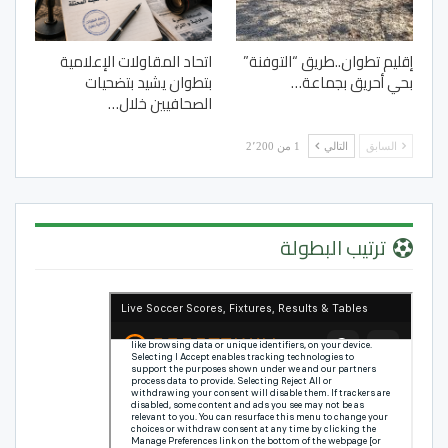
إقليم تطوان..طريق “التوفنة”
اتحاد المقاولات الإعلامية
بحي أحريق بجماعة…
بتطوان يشيد بتضحيات
الصحافيين خلال…
السابق
التالي
1 من 2٬200
ترتيب البطولة