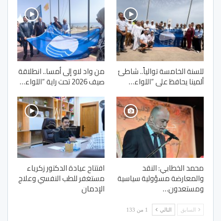
للسنة الخامسة توالياً.. شاطئ
من واد لاو إلى أمسا.. انطلاقة
ألمينا يحافظ على “اللواء…
صيف 2026 تحت راية “اللواء…
محمد الخطابي: النقد
افتتاح عيادة الدكتور زكرياء
والمعارضة مسؤولية سياسية
مستغفر للطب النفسي وعلاج
ومستعدون…
الإدمان
السابق
التالي
1 من 133