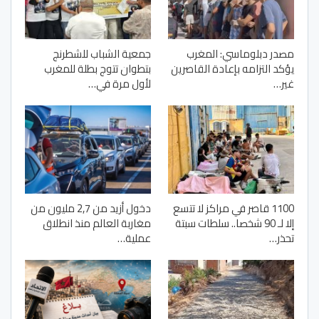
مصدر دبلوماسي: المغرب
جمعية الشباب للشطرنج
يؤكد التزامه بإعادة القاصرين
بتطوان تتوج بطلة للمغرب
غير…
لأول مرة في…
1100 قاصر في مراكز لا تتسع
دخول أزيد من 2,7 مليون من
إلا لـ 90 شخصا.. سلطات سبتة
مغاربة العالم منذ انطلاق
تحذر…
عملية…