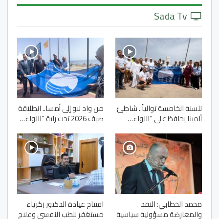
Sada Tv
للسنة الخامسة توالياً.. شاطئ
من واد لاو إلى أمسا.. انطلاقة
ألمينا يحافظ على “اللواء…
صيف 2026 تحت راية “اللواء…
محمد الخطابي: النقد
افتتاح عيادة الدكتور زكرياء
والمعارضة مسؤولية سياسية
مستغفر للطب النفسي وعلاج