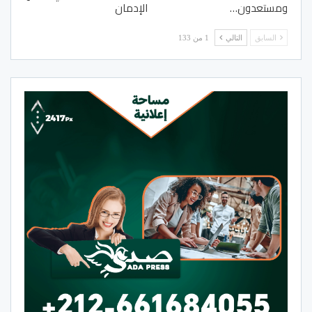
ومستعدون…
الإدمان
السابق
التالي
1 من 133