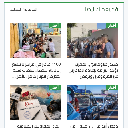
قد يعجبك ايضا
المزيد عن المؤلف
أخبار
أخبار
مصدر دبلوماسي: المغرب
1100 قاصر في مراكز لا تتسع
يؤكد التزامه بإعادة القاصرين
إلا لـ 90 شخصا.. سلطات سبتة
غير المرفوقين ويرفض…
تحذر من انهيار كامل للأمن…
أخبار
أخبار
دخول أزيد من 2,7 مليون من
اتحاد المقاولات الإعلامية