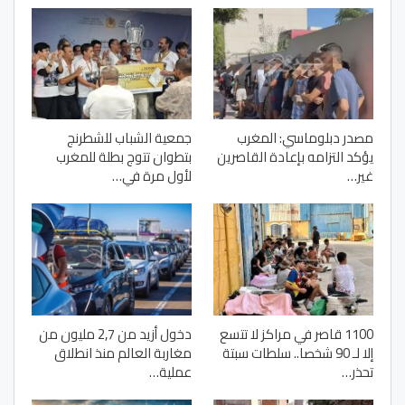
مصدر دبلوماسي: المغرب
جمعية الشباب للشطرنج
يؤكد التزامه بإعادة القاصرين
بتطوان تتوج بطلة للمغرب
غير…
لأول مرة في…
1100 قاصر في مراكز لا تتسع
دخول أزيد من 2,7 مليون من
إلا لـ 90 شخصا.. سلطات سبتة
مغاربة العالم منذ انطلاق
تحذر…
عملية…