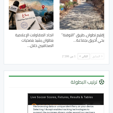
إقليم تطوان..طريق “التوفنة”
اتحاد المقاولات الإعلامية
بحي أحريق بجماعة…
بتطوان يشيد بتضحيات
الصحافيين خلال…
السابق
التالي
1 من 2٬200
ترتيب البطولة