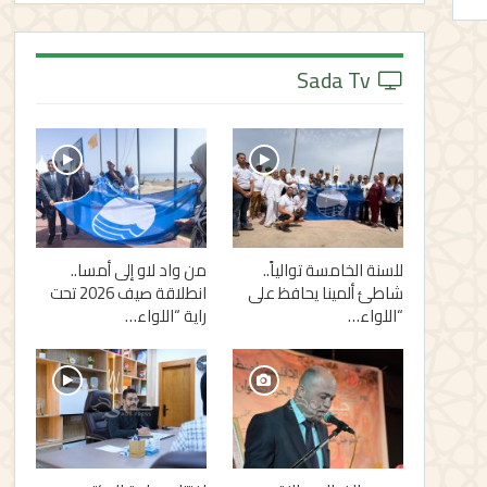
Sada Tv
للسنة الخامسة توالياً..
من واد لاو إلى أمسا..
شاطئ ألمينا يحافظ على
انطلاقة صيف 2026 تحت
“اللواء…
راية “اللواء…