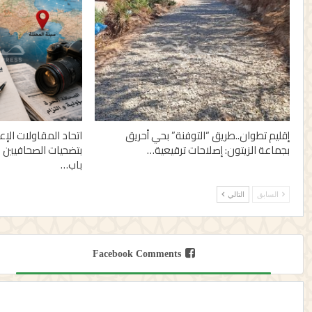
إقليم تطوان..طريق “التوفنة” بحي أحريق
اتحاد المقاولات الإ
بجماعة الزيتون: إصلاحات ترقيعية…
بتضحيات الصحافيين 
باب…
السابق
التالي
Facebook Comments