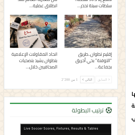
سلطات سبتة تحذر…
انطلاق عملية…
إقليم تطوان..طريق
اتحاد المقاولات الإعلامية
“التوفنة” بحي أحريق
بتطوان يشيد بتضحيات
بجماعة…
الصحافيين خلال…
السابق
التالي
1 من 2٬200
نها
ة
ترتيب البطولة
في