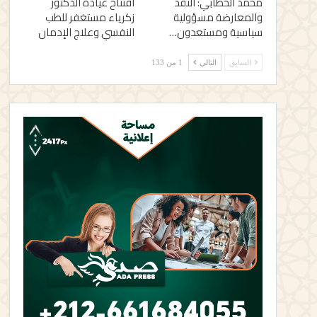
محمد الخطابي: النقد
افتتاح عيادة الدكتور
والمعارضة مسؤولية
زكرياء مستغفر للطب
سياسية ومستعدون…
النفسي وعلاج الإدمان
السابق
التالي
1 من 133