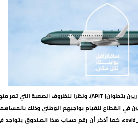
إن السيد طارق زيطان رئيس جمعية المنعشين العقاريين بتطوان( APIT). ونظرا للظروف الصعبة التي تمر م
يين في القطاع للقيام بواجبهم الوطني وذلك بالمساهم
في الصندوق الوطني المخصص لمحاربة فيروس covid_19، كما أذكر أن رقم حساب هذا الصندوق يتواجد 