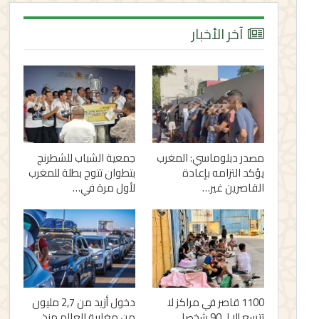
آخر الأخبار
مصدر دبلوماسي: المغرب
جمعية الشباب للشطرنج
يؤكد التزامه بإعادة
بتطوان تتوج بطلة للمغرب
القاصرين غير…
لأول مرة في…
1100 قاصر في مراكز لا
دخول أزيد من 2,7 مليون
تتسع إلا لـ 90 شخصا..
من مغاربة العالم منذ