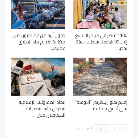
1100 قاصر في مراكز لا تتسع
دخول أزيد من 2,7 مليون من
إلا لـ 90 شخصا.. سلطات سبتة
مغاربة العالم منذ انطلاق
تحذر…
عملية…
إقليم تطوان..طريق “التوفنة”
اتحاد المقاولات الإعلامية
بحي أحريق بجماعة…
بتطوان يشيد بتضحيات
الصحافيين خلال…
السابق
التالي
1 من 2٬200