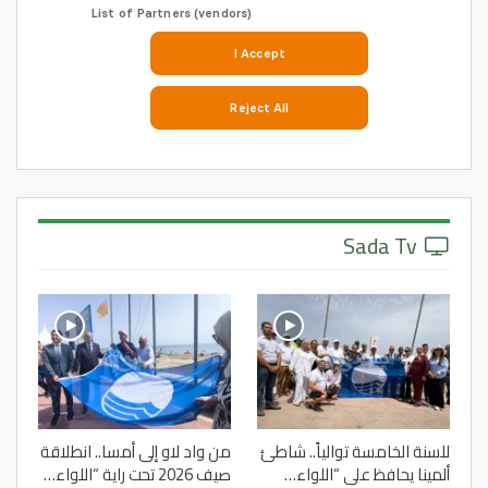
Sada Tv
للسنة الخامسة توالياً.. شاطئ
من واد لاو إلى أمسا.. انطلاقة
ألمينا يحافظ على “اللواء…
صيف 2026 تحت راية “اللواء…