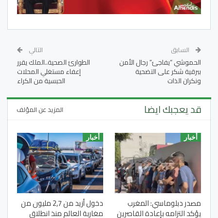
السابق
التالي
الحموشي “يفاجئ” رجال الأمن
الطوارئ الصحية..الملك يقرر
ببرقية شكر علی التضحیة
إعفاء مستغلي المحلات
ونكران الذات
الحبسية من الكراء
قد يعجبك ايضا
المزيد عن المؤلف
أخبار
أخبار
مصدر دبلوماسي: المغرب
دخول أزيد من 2,7 مليون من
يؤكد التزامه بإعادة القاصرين
مغاربة العالم منذ انطلاق