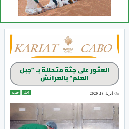
العثور على جثة متحللة بـ “جبل
العلم” بالعرائش
أخبار
جهوية
On
أبريل 13, 2020