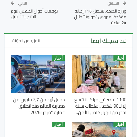
السابق
التالي
وزارة الصحة: تسجيل 116 إصابة
توقعات أحوال الطقس ليوم
مؤكدة بفيروس “كورونا” خلال
الاثنين 13 أبريل
24 ساعة
قد يعجبك ايضا
المزيد عن المؤلف
أخبار
أخبار
1100 قاصر في مراكز لا تتسع
دخول أزيد من 2,7 مليون من
إلا لـ 90 شخصا.. سلطات سبتة
مغاربة العالم منذ انطلاق
تحذر من انهيار كامل للأمن…
عملية “مرحبا 2026”
أخبار
أخبار