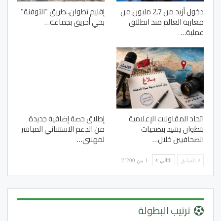
دخول أزيد من 2,7 مليون من
إقليم تطوان..طريق “التوفنة”
مغاربة العالم منذ انطلاق
بحي أحريق بجماعة…
عملية…
اتحاد المقاولات الإعلامية
إطلاق حصة إضافية جديدة
بتطوان يشيد بتضحيات
من الدعم الاستثنائي المباشر
الصحافيين خلال…
لمهنيي…
السابق
التالي
1 من 2٬200
ترتيب البطولة