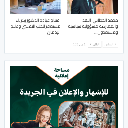
محمد الخطابي: النقد
افتتاح عيادة الدكتور زكرياء
والمعارضة مسؤولية سياسية
مستغفر للطب النفسي وعلاج
ومستعدون…
الإدمان
السابق
التالي
1 من 133