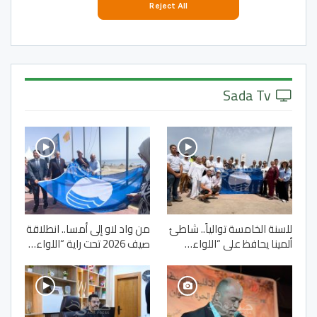
Sada Tv
للسنة الخامسة توالياً.. شاطئ
من واد لاو إلى أمسا.. انطلاقة
ألمينا يحافظ على “اللواء…
صيف 2026 تحت راية “اللواء…