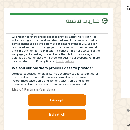
ة
مباريات قادمة
من
ي