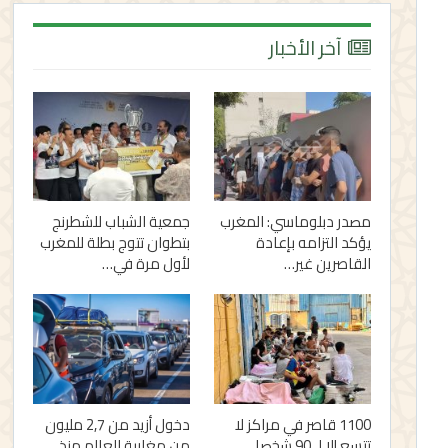
آخر الأخبار
مصدر دبلوماسي: المغرب
جمعية الشباب للشطرنج
يؤكد التزامه بإعادة
بتطوان تتوج بطلة للمغرب
القاصرين غير…
لأول مرة في…
1100 قاصر في مراكز لا
دخول أزيد من 2,7 مليون
تتسع إلا لـ 90 شخصا..
من مغاربة العالم منذ