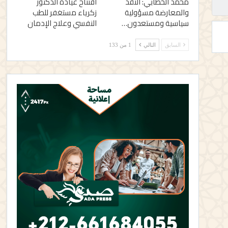
محمد الخطابي: النقد
افتتاح عيادة الدكتور
والمعارضة مسؤولية
زكرياء مستغفر للطب
سياسية ومستعدون…
النفسي وعلاج الإدمان
السابق
التالي
1 من 133