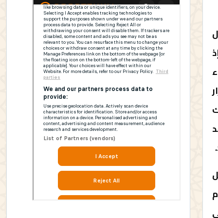
ل
ذ
ء
ر
ك
د
ل
م
ى