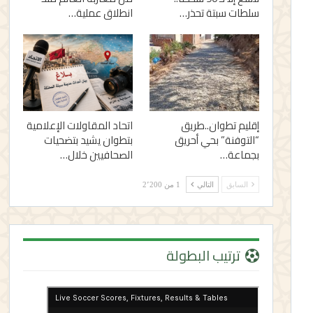
سلطات سبتة تحذر…
انطلاق عملية…
إقليم تطوان..طريق
اتحاد المقاولات الإعلامية
“التوفنة” بحي أحريق
بتطوان يشيد بتضحيات
بجماعة…
الصحافيين خلال…
السابق
التالي
1 من 2٬200
ترتيب البطولة