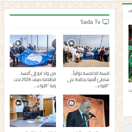
لف
Sada Tv
للسنة الخامسة توالياً..
من واد لاو إلى أمسا..
شاطئ ألمينا يحافظ على
انطلاقة صيف 2026 تحت
“اللواء…
راية “اللواء…
ي