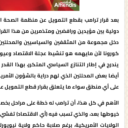
بعد قرار ترامب بقطع التمويل عن منظمة الصحة ال
دولية بين مؤيدين ورافضين ومتذمرين من هذا القرار، 
دخل مجموعة من المثقفين والسياسيين والمحللين ع
كورونا لأن مايهمه هو تنشيط عجلة الاقتصاد وعيونه 
يندرج في إطار التنازع السياسي المتكرر، بهذا القدر
أيضا بعض المحللين الذي لهم دراية بالشؤون الأمريك
على أي منطق سواء ما يتعلق بقرار قطع التمويل عن 
الأهم في كل هذا، أن ترامب له خطة على مراحل بخص
خيوطها بعد، والذي تسبب فيه (أي الاقتصاد) تفشي و
الولايات الأمريكية، برغم صلابة حاكم ولاية نيويو