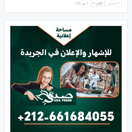
السابق
التالي
1 من 133