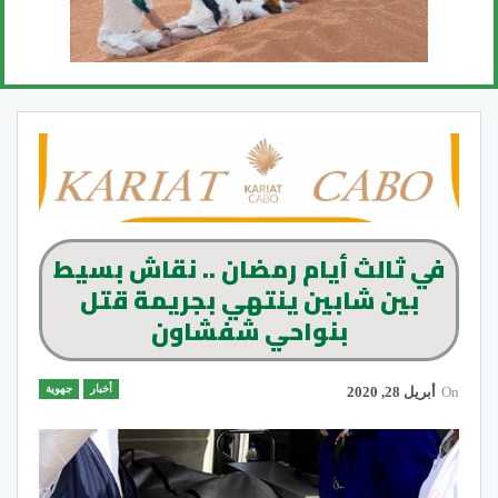
في ثالث أيام رمضان‬ .. نقاش بسيط
بين شابين ينتهي بجريمة قتل
بنواحي شفشاون
أخبار
جهوية
On
أبريل 28, 2020