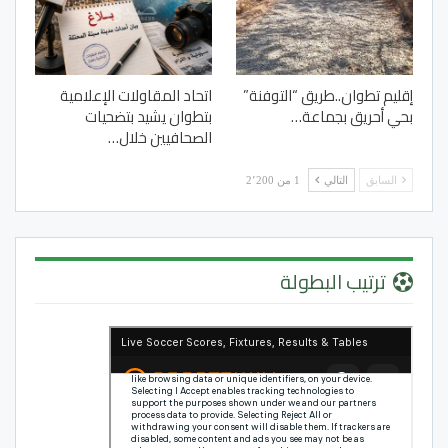
إقليم تطوان..طريق “التوفنة”
اتحاد المقاولات الإعلامية
بحي أحريق بجماعة…
بتطوان يشيد بتضحيات
الصحافيين خلال…
السابق
التالي
1 من 2٬200
ترتيب البطولة