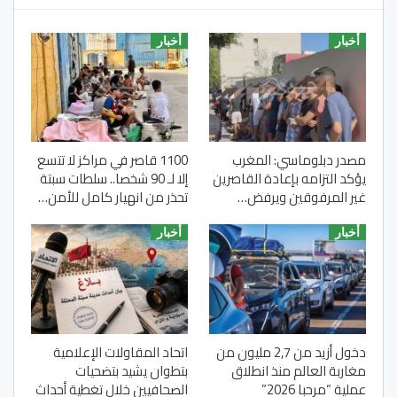
أخبار
أخبار
مصدر دبلوماسي: المغرب
1100 قاصر في مراكز لا تتسع
يؤكد التزامه بإعادة القاصرين
إلا لـ 90 شخصا.. سلطات سبتة
غير المرفوقين ويرفض…
تحذر من انهيار كامل للأمن…
أخبار
أخبار
دخول أزيد من 2,7 مليون من
اتحاد المقاولات الإعلامية
مغاربة العالم منذ انطلاق
بتطوان يشيد بتضحيات
عملية “مرحبا 2026”
الصحافيين خلال تغطية أحداث