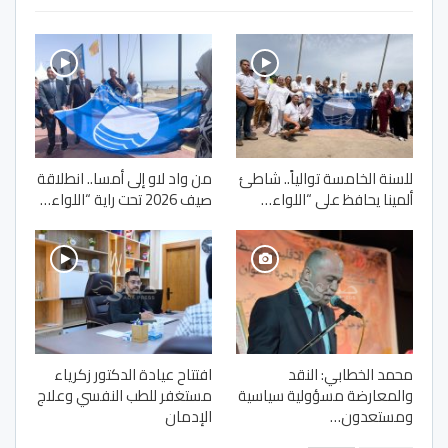
للسنة الخامسة توالياً.. شاطئ
من واد لاو إلى أمسا.. انطلاقة
ألمينا يحافظ على “اللواء…
صيف 2026 تحت راية “اللواء…
محمد الخطابي: النقد
افتتاح عيادة الدكتور زكرياء
والمعارضة مسؤولية سياسية
مستغفر للطب النفسي وعلاج
ومستعدون…
الإدمان