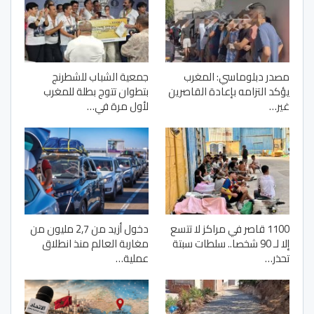
مصدر دبلوماسي: المغرب
جمعية الشباب للشطرنج
يؤكد التزامه بإعادة القاصرين
بتطوان تتوج بطلة للمغرب
غير…
لأول مرة في…
1100 قاصر في مراكز لا تتسع
دخول أزيد من 2,7 مليون من
إلا لـ 90 شخصا.. سلطات سبتة
مغاربة العالم منذ انطلاق
تحذر…
عملية…