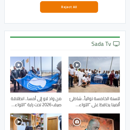
Sada Tv
للسنة الخامسة توالياً.. شاطئ
من واد لاو إلى أمسا.. انطلاقة
ألمينا يحافظ على “اللواء…
صيف 2026 تحت راية “اللواء…