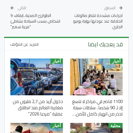
السابق
التالي
اجراءات مشددة تنتظر صالونات
الطوارئ الصحية..ايقاف 9
الحلاقة عند عودتها نهاية يونيو
اشخاص بسبب السباحة بشاطئ
الجاري
“مرينا سمير”
قد يعجبك ايضا
المزيد عن المؤلف
أخبار
أخبار
1100 قاصر في مراكز لا تتسع
دخول أزيد من 2,7 مليون من
إلا لـ 90 شخصا.. سلطات سبتة
مغاربة العالم منذ انطلاق
تحذر من انهيار كامل للأمن…
عملية “مرحبا 2026”
محلية
أخبار