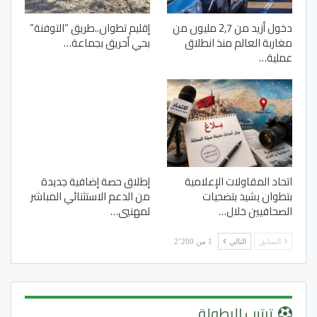
دخول أزيد من 2,7 مليون من
إقليم تطوان..طريق “التوفنة”
مغاربة العالم منذ انطلاق
بحي أحريق بجماعة…
عملية…
اتحاد المقاولات الإعلامية
إطلاق حصة إضافية جديدة
بتطوان يشيد بتضحيات
من الدعم الاستثنائي المباشر
الصحافيين خلال…
لمهنيي…
السابق
التالي
1 من 2٬200
ترتيب البطولة