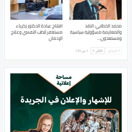
محمد الخطابي: النقد
افتتاح عيادة الدكتور زكرياء
والمعارضة مسؤولية سياسية
مستغفر للطب النفسي وعلاج
ومستعدون…
الإدمان
السابق
التالي
1 من 133