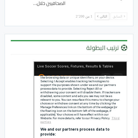
الصحافيين خلال…
السابق
التالي
1 من 2٬200
ترتيب البطولة