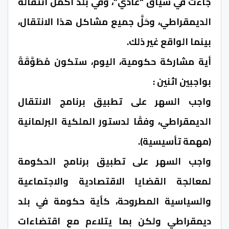
جاءت في سياق “عادي”، وفي بلد أكمل انتقاله
الديمقراطي، وحَلَّ جميع مشاكل هذا الانتقال،
بينما الواقع غير ذلك.
أية مشاركة حكومية، اليوم، ستكون مُطَوَّقَةً
بواجبين اثنين :
واجب السهر على تطبيق برنامج الانتقال
الديمقراطي، وفقًا لدستور الملكية البرلمانية
(مهمة تأسيسية).
واجب السهر على تطبيق برنامج الحكومة
لمعالجة القضايا الاقتصادية والاجتماعية
والسياسية المطروحة، كأية حكومة في بلد
ديمقراطي ولكن بما يتلاءم مع اقتضاءات