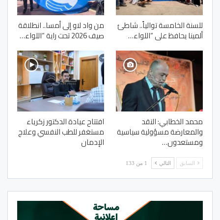
للسنة الخامسة توالياً.. شاطئ
من واد لاو إلى أمسا.. انطلاقة
ألمينا يحافظ على “اللواء…
صيف 2026 تحت راية “اللواء…
محمد الخطابي: النقد
افتتاح عيادة الدكتور زكرياء
والمعارضة مسؤولية سياسية
مستغفر للطب النفسي وعلاج
ومستعدون…
الإدمان
السابق
التالي
1 من 133