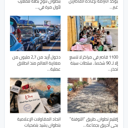
يؤكد التزامه بإعادة القاصرين
بتطوان تتوج بطلة للمغرب
غير…
لأول مرة في…
1100 قاصر في مراكز لا تتسع
دخول أزيد من 2,7 مليون من
إلا لـ 90 شخصا.. سلطات سبتة
مغاربة العالم منذ انطلاق
تحذر…
عملية…
إقليم تطوان..طريق “التوفنة”
اتحاد المقاولات الإعلامية
بحي أحريق بجماعة…
بتطوان يشيد بتضحيات