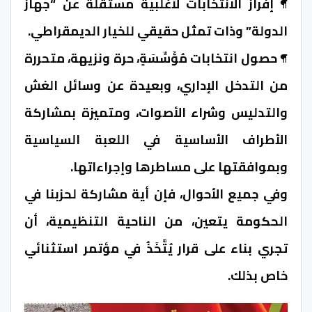
¶ إفراز الانتخابات لأغلبية مستقلة عن “جهاز
الدولة” وذات تمثل حقيقي للخيار الديمقراطي.
¶ حصول انتخابات مُؤَسِّسَةٍ، حرة ونزيهة، متحررة
من التدخل الإداري، وبعيدة عن وسائل الغش
والتدليس وشراء الأصوات، ومتميزة بمشاركة
الأطراف الأساسية في اللعبة السياسية
وبموافقتها على مساطرها وإجراءاتها.
وفي جميع الأحوال، فإن أية مشاركة لحزبنا في
الحكومة يتعين، من الناحية التنظيمية، أن
تجري بناء على قرار يُتَّخَذُ في مؤتمر استثنائي
خاص بذلك.