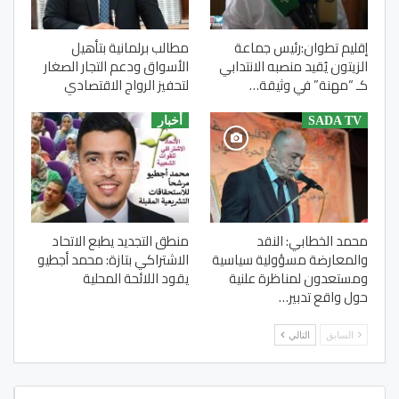
إقليم تطوان:رئيس جماعة
مطالب برلمانية بتأهيل
الزيتون يُقيد منصبه الانتدابي
الأسواق ودعم التجار الصغار
كـ “مهنة” في وثيقة…
لتحفيز الرواج الاقتصادي
SADA TV
أخبار
محمد الخطابي: النقد
منطق التجديد يطبع الاتحاد
والمعارضة مسؤولية سياسية
الاشتراكي بتازة: محمد أجطيو
ومستعدون لمناظرة علنية
يقود اللائحة المحلية
حول واقع تدبير…
السابق
التالي