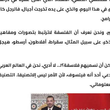
 في هذا اليوم، والذي على يده تخرجت أجيال، فالرجل كا
امج.
ير، ونحن نعرف أن الفلسفة لاترتبط بتصورات ومفاهي
كر، على سبيل المثال، سقراط، أفلاطون، أرسطو، هيجل
 أن نسميهم فلاسفة؟!… لا أدري. نحن في العالم العربي
دعي أحد أنه فيلسوف، لأن الأمر ليس إلاتصنيفا. التصني
معلوماتي.