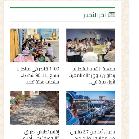
آخر الأخبار
جمعية الشباب للشطرنج
1100 قاصر في مراكز لا
بتطوان تتوج بطلة للمغرب
تتسع إلا لـ 90 شخصا..
لأول مرة في…
سلطات سبتة تحذر…
دخول أزيد من 2,7 مليون
إقليم تطوان..طريق
من مغاربة العالم منذ
“التوفنة” بحي أحريق