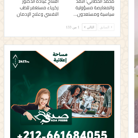
محمد الخطابي: النقد
افتتاح عيادة الدكتور
والمعارضة مسؤولية
زكرياء مستغفر للطب
سياسية ومستعدون…
النفسي وعلاج الإدمان
السابق
التالي
1 من 133