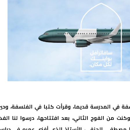
فة في المدرسة قديما، وقرأت كتبا في الفلسفة، وحي
ت إلى الكلية بمرتيل- تطوان في سنة 1983، وكنت من الفوج الثاني، بعد افتتاحها، درسوا لنا الف
ا مصطفي الحنفي، الأستاذ الذي أفنى عمره في دراس