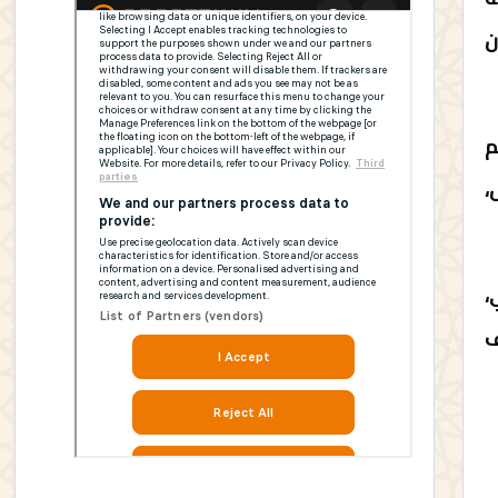
ن
م
،
،
ف