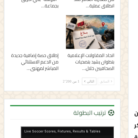
انطلاق عملية…
بجماعة…
اتحاد المقاولات الإعلامية
إطلاق حصة إضافية جديدة
بتطوان يشيد بتضحيات
من الدعم الاستثنائي
الصحافيين خلال…
المباشر لمهنيي…
السابق
التالي
1 من 2٬200
ترتيب البطولة
ن
كر
ة