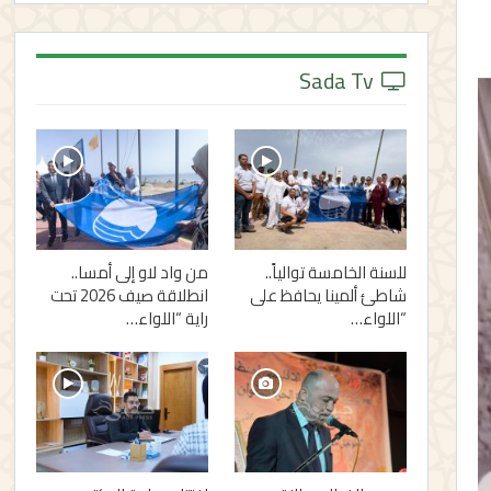
Sada Tv
للسنة الخامسة توالياً..
من واد لاو إلى أمسا..
شاطئ ألمينا يحافظ على
انطلاقة صيف 2026 تحت
“اللواء…
راية “اللواء…