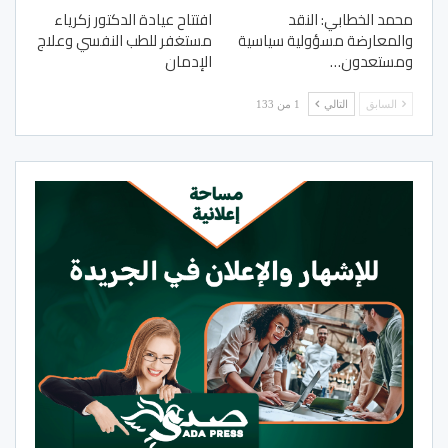
محمد الخطابي: النقد
افتتاح عيادة الدكتور زكرياء
والمعارضة مسؤولية سياسية
مستغفر للطب النفسي وعلاج
ومستعدون…
الإدمان
السابق
التالي
1 من 133