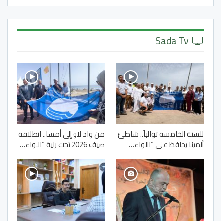
Sada Tv
للسنة الخامسة توالياً.. شاطئ
من واد لاو إلى أمسا.. انطلاقة
ألمينا يحافظ على “اللواء…
صيف 2026 تحت راية “اللواء…