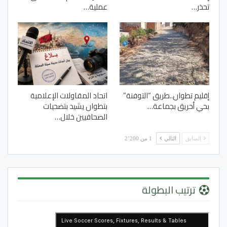
تحذر…
عملية…
إقليم تطوان..طريق “التوفنة”
اتحاد المقاولات الإعلامية
بحي أحريق بجماعة…
بتطوان يشيد بتضحيات
الصحافيين خلال…
السابق
التالي
1 من 2٬200
ترتيب البطولة