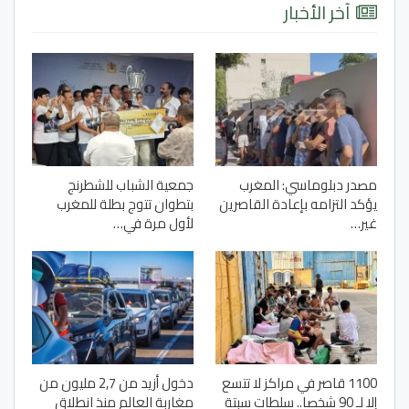
آخر الأخبار
مصدر دبلوماسي: المغرب
جمعية الشباب للشطرنج
يؤكد التزامه بإعادة القاصرين
بتطوان تتوج بطلة للمغرب
غير…
لأول مرة في…
1100 قاصر في مراكز لا تتسع
دخول أزيد من 2,7 مليون من
إلا لـ 90 شخصا.. سلطات سبتة
مغاربة العالم منذ انطلاق