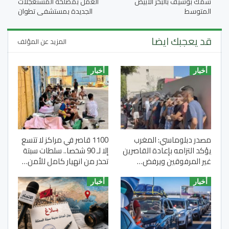
سمك بوسيف بالبحر الأبيض
العمل بمصلحة المستعجلات
المتوسط
الجديدة بمستشفى تطوان
قد يعجبك ايضا
المزيد عن المؤلف
أخبار
أخبار
مصدر دبلوماسي: المغرب
1100 قاصر في مراكز لا تتسع
يؤكد التزامه بإعادة القاصرين
إلا لـ 90 شخصا.. سلطات سبتة
غير المرفوقين ويرفض…
تحذر من انهيار كامل للأمن…
أخبار
أخبار