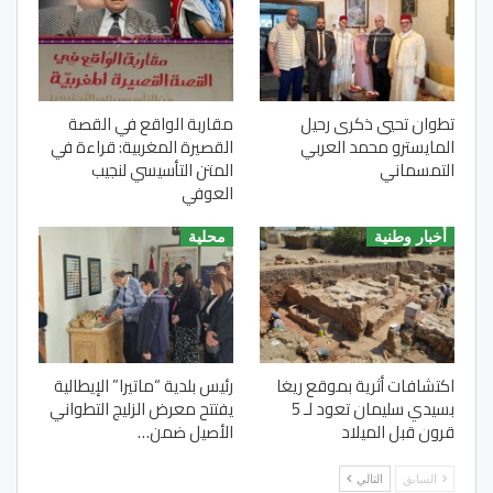
تطوان تحيي ذكرى رحيل
مقاربة الواقع في القصة
المايسترو محمد العربي
القصيرة المغربية: قراءة في
التمسماني
المتن التأسيسي لنجيب
العوفي
أخبار وطنية
محلية
اكتشافات أثرية بموقع ريغا
رئيس بلدية “ماتيرا” الإيطالية
بسيدي سليمان تعود لـ 5
يفتتح معرض الزليج التطواني
قرون قبل الميلاد
الأصيل ضمن…
السابق
التالي