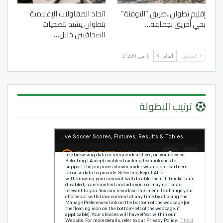
إقليم تطوان..طريق “التوفنة”
اتحاد المقاولات الإعلامية
بحي أحريق بجماعة…
بتطوان يشيد بتضحيات
الصحافيين خلال…
السابق
التالي
1 من 2٬200
ترتيب البطولة