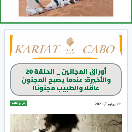
أوراق المجانين _ الحلقة 20
والأخيرة: عندما يصبح المجنون
عاقلا والطبيب مجنونا!
فن و ثقافة
On
يونيو 7, 2021