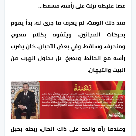
عصا غليظة نزلت على رأسه، فسقط…
منذ ذلك الوقت، لم يعرف ما جرى له، بدأ يقوم
بحركات المجانين، ويتفوه بكلام معوج،
ومنحرف، وساقط، وفي بعض الأحيان، كان يضرب
رأسه مع الحائط، ويصرخ، بل يحاول الهرب من
البيت والتيهان.
وعندما رآه والده على ذاك الحال، ربطه بحبل