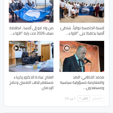
للسنة الخامسة توالياً.. شاطئ
من واد لاو إلى أمسا.. انطلاقة
ألمينا يحافظ على “اللواء…
صيف 2026 تحت راية “اللواء…
محمد الخطابي: النقد
افتتاح عيادة الدكتور زكرياء
والمعارضة مسؤولية سياسية
مستغفر للطب النفسي وعلاج
ومستعدون…
الإدمان
السابق
التالي
1 من 133