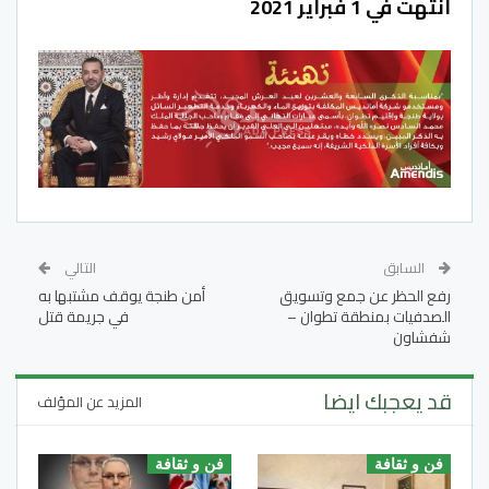
انتهت في 1 فبراير 2021
السابق
التالي
رفع الحظر عن جمع وتسويق
أمن طنجة يوقف مشتبها به
الصدفيات بمنطقة تطوان –
في جريمة قتل
شفشاون
قد يعجبك ايضا
المزيد عن المؤلف
فن و ثقافة
فن و ثقافة