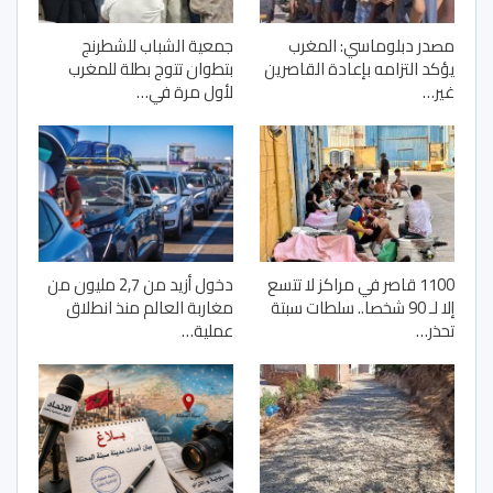
مصدر دبلوماسي: المغرب
جمعية الشباب للشطرنج
يؤكد التزامه بإعادة القاصرين
بتطوان تتوج بطلة للمغرب
غير…
لأول مرة في…
1100 قاصر في مراكز لا تتسع
دخول أزيد من 2,7 مليون من
إلا لـ 90 شخصا.. سلطات سبتة
مغاربة العالم منذ انطلاق
تحذر…
عملية…