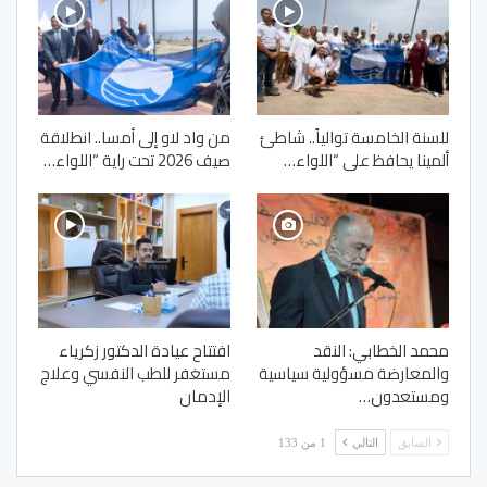
للسنة الخامسة توالياً.. شاطئ
من واد لاو إلى أمسا.. انطلاقة
ألمينا يحافظ على “اللواء…
صيف 2026 تحت راية “اللواء…
محمد الخطابي: النقد
افتتاح عيادة الدكتور زكرياء
والمعارضة مسؤولية سياسية
مستغفر للطب النفسي وعلاج
ومستعدون…
الإدمان
السابق
التالي
1 من 133