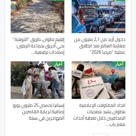
دخول أزيد من 2,7 مليون من
إقليم تطوان..طريق “التوفنة”
مغاربة العالم منذ انطلاق
بحي أحريق بجماعة الزيتون:
عملية “مرحبا 2026”
إصلاحات ترقيعية…
أخبار
أخبار
اتحاد المقاولات الإعلامية
إسبانيا تخصص 25 مليون يورو
بتطوان يشيد بتضحيات
إضافية لرعاية القاصرين
الصحافيين خلال تغطية أحداث
المهاجرين في سبتة
معبر باب…