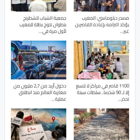
مصدر دبلوماسي: المغرب
جمعية الشباب للشطرنج
يؤكد التزامه بإعادة القاصرين
بتطوان تتوج بطلة للمغرب
غير…
لأول مرة في…
1100 قاصر في مراكز لا تتسع
دخول أزيد من 2,7 مليون من
إلا لـ 90 شخصا.. سلطات سبتة
مغاربة العالم منذ انطلاق
تحذر…
عملية…