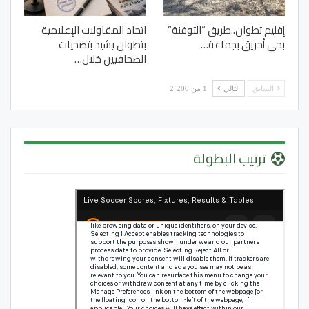
إقليم تطوان..طريق “التوفنة”
اتحاد المقاولات الإعلامية
بحي أحريق بجماعة…
بتطوان يشيد بتضحيات
الصحافيين خلال…
السابق
التالي
1 من 2٬200
ترتيب البطولة