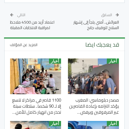
السابق
التالي
العرائش.. أمني يلجأ إلى إشهار
اعتماد أزيد من 4500 ملاحظ
السلاح لتوقيف جانح
لمراقبة الانتخابات المقبلة
قد يعجبك ايضا
المزيد عن المؤلف
أخبار
أخبار
مصدر دبلوماسي: المغرب
1100 قاصر في مراكز لا تتسع
يؤكد التزامه بإعادة القاصرين
إلا لـ 90 شخصا.. سلطات سبتة
غير المرفوقين ويرفض…
تحذر من انهيار كامل للأمن…
أخبار
أخبار