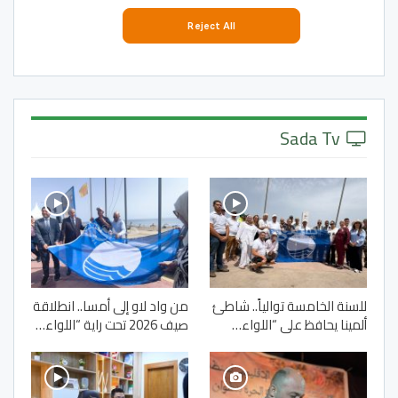
Sada Tv
للسنة الخامسة توالياً.. شاطئ
من واد لاو إلى أمسا.. انطلاقة
ألمينا يحافظ على “اللواء…
صيف 2026 تحت راية “اللواء…