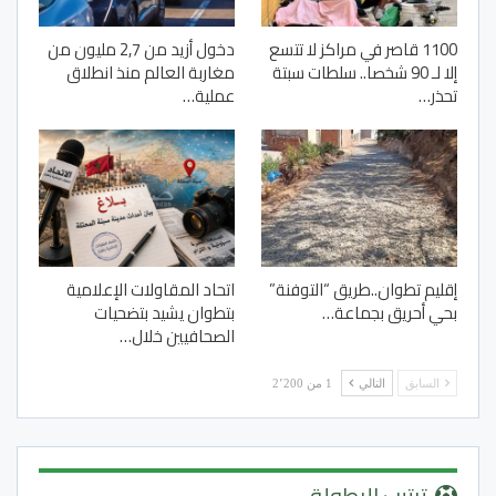
1100 قاصر في مراكز لا تتسع
دخول أزيد من 2,7 مليون من
إلا لـ 90 شخصا.. سلطات سبتة
مغاربة العالم منذ انطلاق
تحذر…
عملية…
إقليم تطوان..طريق “التوفنة”
اتحاد المقاولات الإعلامية
بحي أحريق بجماعة…
بتطوان يشيد بتضحيات
الصحافيين خلال…
السابق
التالي
1 من 2٬200
ترتيب البطولة