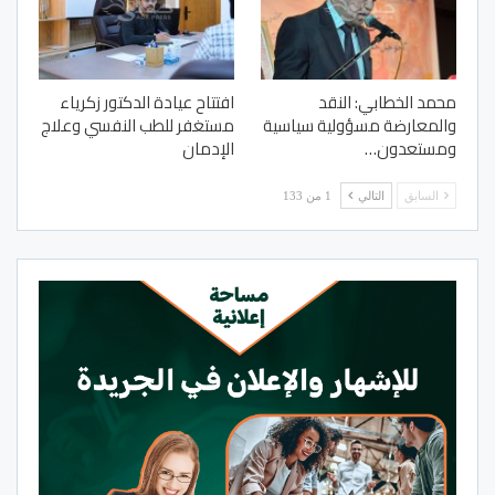
محمد الخطابي: النقد
افتتاح عيادة الدكتور زكرياء
والمعارضة مسؤولية سياسية
مستغفر للطب النفسي وعلاج
ومستعدون…
الإدمان
السابق
التالي
1 من 133