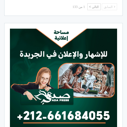
السابق
التالي
1 من 133