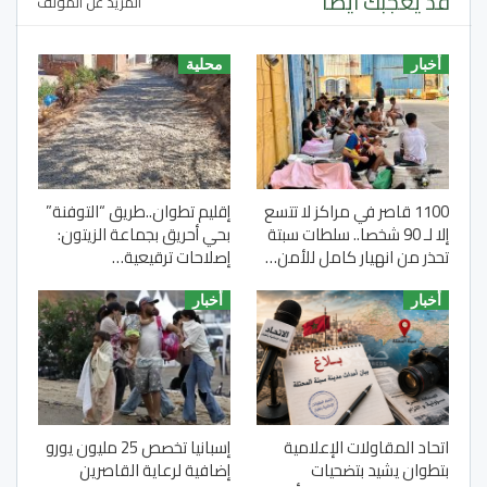
قد يعجبك ايضا
المزيد عن المؤلف
أخبار
محلية
1100 قاصر في مراكز لا تتسع
إقليم تطوان..طريق “التوفنة”
إلا لـ 90 شخصا.. سلطات سبتة
بحي أحريق بجماعة الزيتون:
تحذر من انهيار كامل للأمن…
إصلاحات ترقيعية…
أخبار
أخبار
اتحاد المقاولات الإعلامية
إسبانيا تخصص 25 مليون يورو
بتطوان يشيد بتضحيات
إضافية لرعاية القاصرين