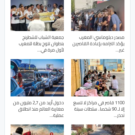
مصدر دبلوماسي: المغرب
جمعية الشباب للشطرنج
يؤكد التزامه بإعادة القاصرين
بتطوان تتوج بطلة للمغرب
غير…
لأول مرة في…
1100 قاصر في مراكز لا تتسع
دخول أزيد من 2,7 مليون من
إلا لـ 90 شخصا.. سلطات سبتة
مغاربة العالم منذ انطلاق
تحذر…
عملية…