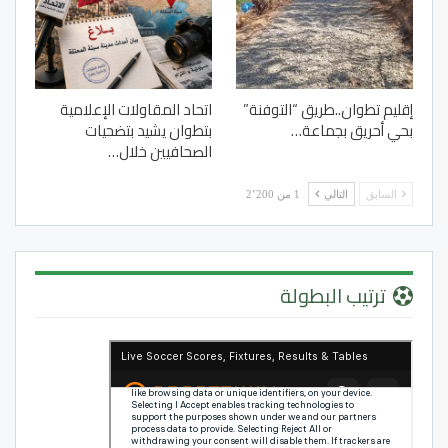
إقليم تطوان..طريق “التوفنة”
اتحاد المقاولات الإعلامية
بحي أحريق بجماعة…
بتطوان يشيد بتضحيات
الصحافيين خلال…
السابق
التالي
1 من 2٬200
ترتيب البطولة