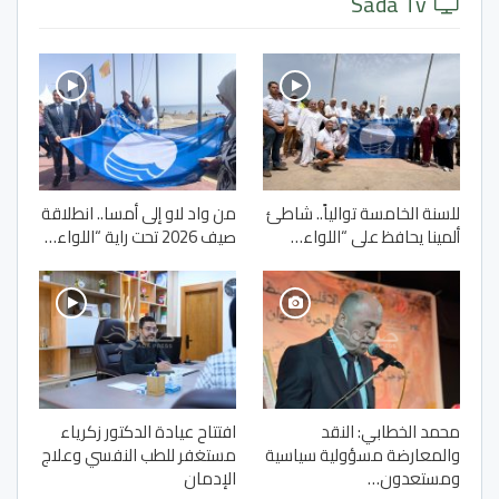
Sada Tv
للسنة الخامسة توالياً.. شاطئ
من واد لاو إلى أمسا.. انطلاقة
ألمينا يحافظ على “اللواء…
صيف 2026 تحت راية “اللواء…
محمد الخطابي: النقد
افتتاح عيادة الدكتور زكرياء
والمعارضة مسؤولية سياسية
مستغفر للطب النفسي وعلاج
ومستعدون…
الإدمان