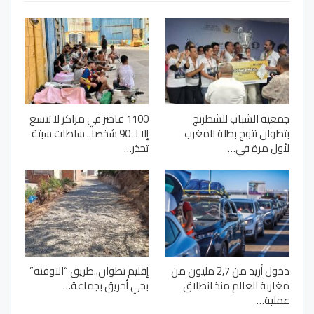
جمعية الشباب للشطرنج
1100 قاصر في مراكز لا تتسع
بتطوان تتوج بطلة للمغرب
إلا لـ 90 شخصا.. سلطات سبتة
لأول مرة في…
تحذر…
دخول أزيد من 2,7 مليون من
إقليم تطوان..طريق “التوفنة”
مغاربة العالم منذ انطلاق
بحي أحريق بجماعة…
عملية…