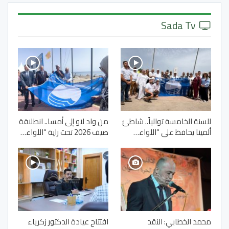
Sada Tv
للسنة الخامسة توالياً.. شاطئ
من واد لاو إلى أمسا.. انطلاقة
ألمينا يحافظ على “اللواء…
صيف 2026 تحت راية “اللواء…
محمد الخطابي: النقد
افتتاح عيادة الدكتور زكرياء