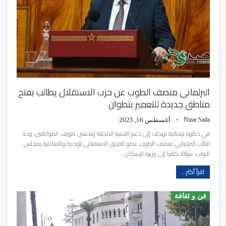
البرلماني منصف الطوب عن حزب الاستقلال يطالب بفتح
مناطق جديدة للتعمير بتطوان
Nizar Sada
أغسطس 16, 2025
في خطوة برلمانية تهدف إلى دعم التنمية المحلية وتحسين ظروف المواطنين، وجه
النائب البرلماني منصف الطوب عضو الفريق الاستقلالي للوحدة والتعادلية بمجلس
النواب، سؤالا كتابيا إلى وزيرة الإسكان…
اقرأ أكثر...
فن و ثقافة