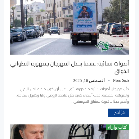
أصوات نسائية: عندما يخذل المهرجان جمهوره التطواني
الذواق
Nizar Sada
أغسطس 16, 2025
دأب مهرجان أصوات نسائية منذ دورته الأولى على أن يكون منصة للفن الراقي
والموهبة الحقيقية، جذب أسماء كبيرة مثل ماجدة الرومي ويارا وكارول سماحة،
وأصبح حدثًا لا يُفوت لعشاق الموسيقى…
اقرأ أكثر...
كتاب وآراء