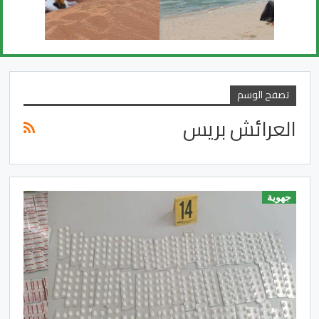
تصفح الوسم
العرائش بريس
جهوية