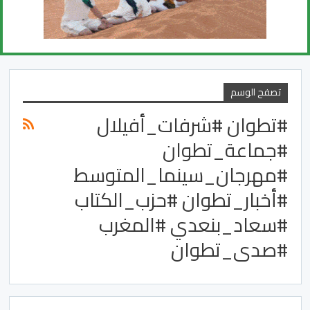
تصفح الوسم
#تطوان #شرفات_أفيلال
#جماعة_تطوان
#مهرجان_سينما_المتوسط
#أخبار_تطوان #حزب_الكتاب
#سعاد_بنعدي #المغرب
#صدى_تطوان