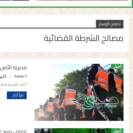
تصفح الوسم
مصالح الشرطة القضائية
مديرية الأمن ترصد 50 حالة غش في مباريات
أخبار
Admin-3
أكتوبر 23
أعلنت المديرية العا
اقرأ أكثر...
إيقاف مروج ل
أخبار