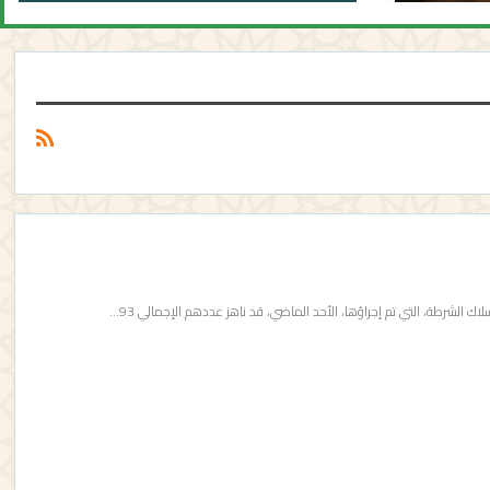
ك الشرطة، التي تم إجراؤها، الأحد الماضي، قد ناهز عددهم الإجمالي 93…