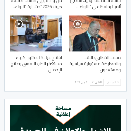
للسنة الخامسة توالياً.. شاطئ
من واد لاو إلى أمسا.. انطلاقة
ألمينا يحافظ على “اللواء…
صيف 2026 تحت راية “اللواء…
محمد الخطابي: النقد
افتتاح عيادة الدكتور زكرياء
والمعارضة مسؤولية سياسية
مستغفر للطب النفسي وعلاج
ومستعدون…
الإدمان
السابق
التالي
1 من 133