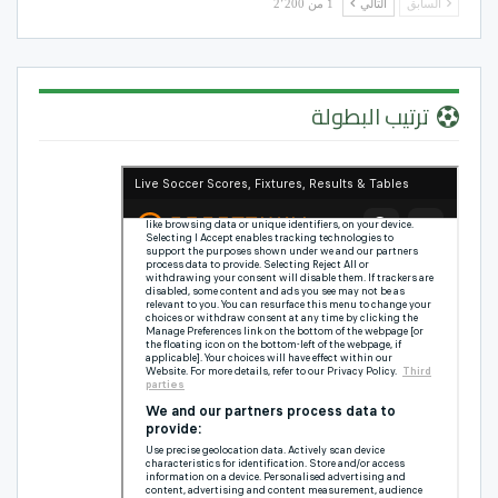
السابق
التالي
1 من 2٬200
ترتيب البطولة