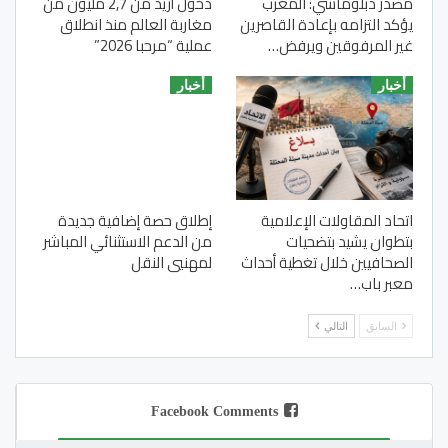
مصدر دبلوماسي: المغرب
دخول أزيد من 2,7 مليون من
يؤكد التزامه بإعادة القاصرين
مغاربة العالم منذ انطلاق
غير المرفوقين ويرفض…
عملية “مرحبا 2026”
أخبار
أخبار
اتحاد المقاولات الإعلامية
إطلاق حصة إضافية جديدة
بتطوان يشيد بتضحيات
من الدعم الاستثنائي المباشر
الصحافيين خلال تغطية أحداث
لمهنيي النقل
معبر باب…
السابق
التالي
Facebook Comments