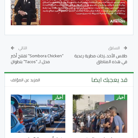
السابق
التالي
طقس الأحد..زخات مطرية رعدية
“Sombora Chicken” تفتتح أكبر
في هذه المناطق
محل لـ “Tacos” بتطوان
قد يعجبك ايضا
المزيد عن المؤلف
أخبار
أخبار