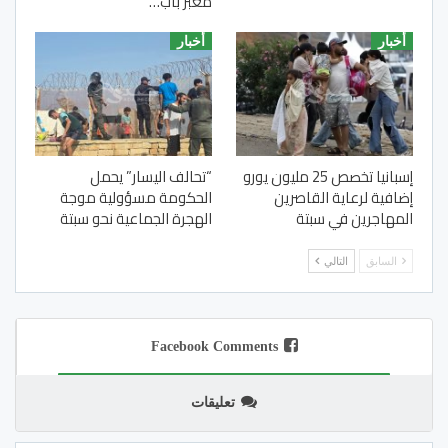
معبر باب…
أخبار
أخبار
إسبانيا تخصص 25 مليون يورو
“تحالف اليسار” يحمل
إضافية لرعاية القاصرين
الحكومة مسؤولية موجة
المهاجرين في سبتة
الهجرة الجماعية نحو سبتة
السابق
التالي
Facebook Comments
تعليقات