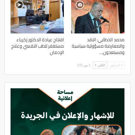
محمد الخطابي: النقد
افتتاح عيادة الدكتور زكرياء
والمعارضة مسؤولية سياسية
مستغفر للطب النفسي وعلاج
ومستعدون…
الإدمان
السابق
التالي
1 من 133