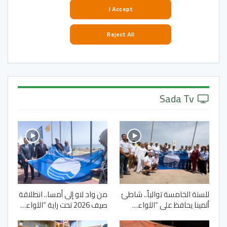
Sada Tv
للسنة الخامسة توالياً.. شاطئ
من واد لاو إلى أمسا.. انطلاقة
ألمينا يحافظ على “اللواء…
صيف 2026 تحت راية “اللواء…