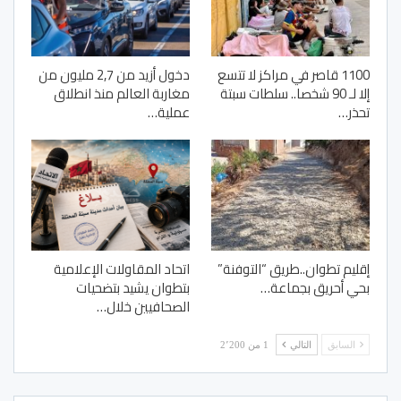
1100 قاصر في مراكز لا تتسع
دخول أزيد من 2,7 مليون من
إلا لـ 90 شخصا.. سلطات سبتة
مغاربة العالم منذ انطلاق
تحذر…
عملية…
إقليم تطوان..طريق “التوفنة”
اتحاد المقاولات الإعلامية
بحي أحريق بجماعة…
بتطوان يشيد بتضحيات
الصحافيين خلال…
السابق
التالي
1 من 2٬200