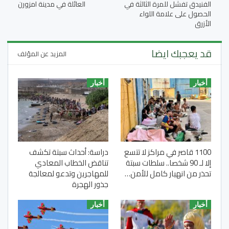
الفنيدق تفشل للمرة الثالثة في
العائلة في مدينة امزورن
الحصول على علامة اللواء
الأزرق
قد يعجبك ايضا
المزيد عن المؤلف
أخبار
أخبار
1100 قاصر في مراكز لا تتسع
دراسة: أحداث سبتة تكشف
إلا لـ 90 شخصا.. سلطات سبتة
تناقض الخطاب المعادي
تحذر من انهيار كامل للأمن…
للمهاجرين وتدعو لمعالجة
جذور الهجرة
أخبار
أخبار