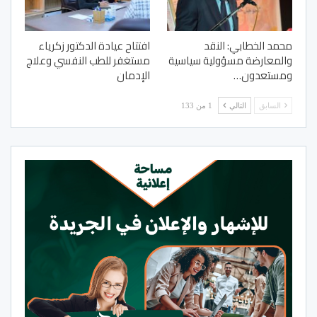
محمد الخطابي: النقد
افتتاح عيادة الدكتور زكرياء
والمعارضة مسؤولية سياسية
مستغفر للطب النفسي وعلاج
ومستعدون…
الإدمان
السابق
التالي
1 من 133