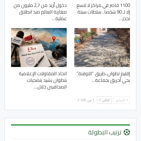
1100 قاصر في مراكز لا تتسع
دخول أزيد من 2,7 مليون من
إلا لـ 90 شخصا.. سلطات سبتة
مغاربة العالم منذ انطلاق
تحذر…
عملية…
إقليم تطوان..طريق “التوفنة”
اتحاد المقاولات الإعلامية
بحي أحريق بجماعة…
بتطوان يشيد بتضحيات
الصحافيين خلال…
السابق
التالي
1 من 2٬200
ترتيب البطولة