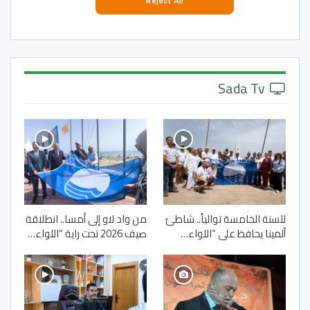
Sada Tv
للسنة الخامسة توالياً.. شاطئ
من واد لاو إلى أمسا.. انطلاقة
ألمينا يحافظ على “اللواء…
صيف 2026 تحت راية “اللواء…