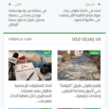
السابق
التالي
نساء في ذاكرة تطوان.. رجاء
في سابقة من نوعها سفارة
مزوار مرصو الطبيبة التي وضعت
بورندي تستدعي جمعية
على عاتقها الصمود
مدينتي مرتيل لحضور عيدها
الوطني
قد يعجبك ايضا
المزيد عن المؤلف
محلية
أخبار
إقليم تطوان..طريق “التوفنة”
اتحاد المقاولات الإعلامية
بحي أحريق بجماعة الزيتون:
بتطوان يشيد بتضحيات
إصلاحات ترقيعية…
الصحافيين خلال تغطية أحداث
معبر باب…