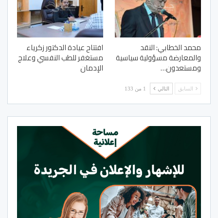
محمد الخطابي: النقد
افتتاح عيادة الدكتور زكرياء
والمعارضة مسؤولية سياسية
مستغفر للطب النفسي وعلاج
ومستعدون…
الإدمان
السابق
التالي
1 من 133