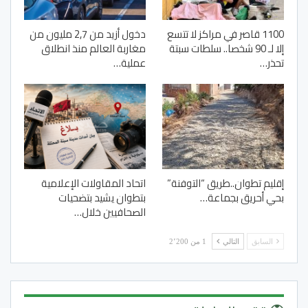
1100 قاصر في مراكز لا تتسع
دخول أزيد من 2,7 مليون من
إلا لـ 90 شخصا.. سلطات سبتة
مغاربة العالم منذ انطلاق
تحذر…
عملية…
إقليم تطوان..طريق “التوفنة”
اتحاد المقاولات الإعلامية
بحي أحريق بجماعة…
بتطوان يشيد بتضحيات
الصحافيين خلال…
السابق
التالي
1 من 2٬200