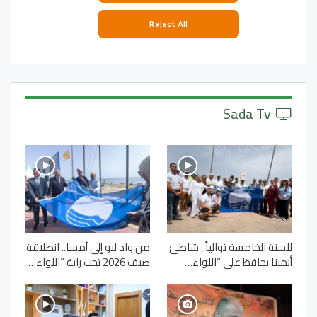
Sada Tv
للسنة الخامسة توالياً.. شاطئ
من واد لاو إلى أمسا.. انطلاقة
ألمينا يحافظ على “اللواء…
صيف 2026 تحت راية “اللواء…