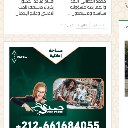
محمد الخطابي: النقد
افتتاح عيادة الدكتور
ي”
والمعارضة مسؤولية
زكرياء مستغفر للطب
سياسية ومستعدون…
النفسي وعلاج الإدمان
لف
السابق
التالي
1 من 133