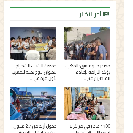
آخر الأخبار
مصدر دبلوماسي: المغرب
جمعية الشباب للشطرنج
يؤكد التزامه بإعادة
بتطوان تتوج بطلة للمغرب
القاصرين غير…
لأول مرة في…
1100 قاصر في مراكز لا
دخول أزيد من 2,7 مليون
تتسع إلا لـ 90 شخصا..
من مغاربة العالم منذ