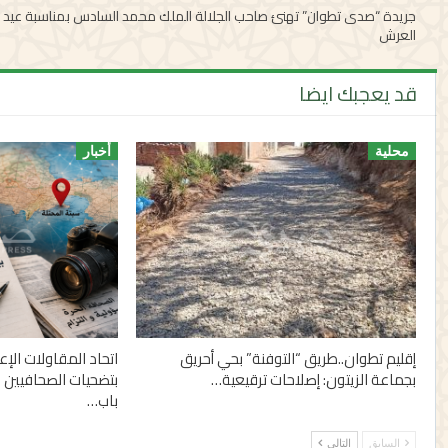
جريدة “صدى تطوان” تهنئ صاحب الجلالة الملك محمد السادس بمناسبة عيد
العرش
قد يعجبك ايضا
محلية
أخبار
إقليم تطوان..طريق “التوفنة” بحي أحريق
اتحاد المقاولات الإ
بجماعة الزيتون: إصلاحات ترقيعية…
بتضحيات الصحافيين 
باب…
السابق
التالي