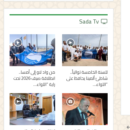
Sada Tv
للسنة الخامسة توالياً..
من واد لاو إلى أمسا..
شاطئ ألمينا يحافظ على
انطلاقة صيف 2026 تحت
“اللواء…
راية “اللواء…