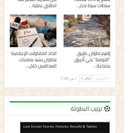
سلطات سبتة تحذر…
انطلاق عملية…
إقليم تطوان..طريق
اتحاد المقاولات الإعلامية
“التوفنة” بحي أحريق
بتطوان يشيد بتضحيات
بجماعة…
الصحافيين خلال…
السابق
التالي
1 من 2٬200
ترتيب البطولة