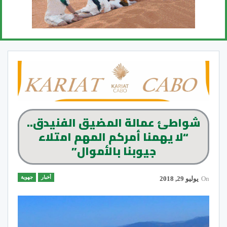
شواطئ عمالة المضيق الفنيدق..
“لا يهمنا أمركم المهم امتلاء
جيوبنا بالأموال”
أخبار
جهوية
On
يوليو 29, 2018