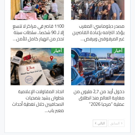
مصدر دبلوماسي: المغرب
1100 قاصر في مراكز لا تتسع
يؤكد التزامه بإعادة القاصرين
إلا لـ 90 شخصا.. سلطات سبتة
غير المرفوقين ويرفض…
تحذر من انهيار كامل للأمن…
أخبار
أخبار
دخول أزيد من 2,7 مليون من
اتحاد المقاولات الإعلامية
مغاربة العالم منذ انطلاق
بتطوان يشيد بتضحيات
عملية “مرحبا 2026”
الصحافيين خلال تغطية أحداث
معبر باب…
السابق
التالي