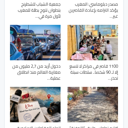
مصدر دبلوماسي: المغرب
جمعية الشباب للشطرنج
يؤكد التزامه بإعادة القاصرين
بتطوان تتوج بطلة للمغرب
غير…
لأول مرة في…
1100 قاصر في مراكز لا تتسع
دخول أزيد من 2,7 مليون من
إلا لـ 90 شخصا.. سلطات سبتة
مغاربة العالم منذ انطلاق
تحذر…
عملية…