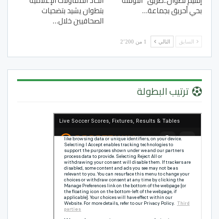
إقليم تطوان..طريق “التوفنة”
اتحاد المقاولات الإعلامية
بحي أحريق بجماعة…
بتطوان يشيد بتضحيات
الصحافيين خلال…
السابق
التالي
1 من 2٬200
ترتيب البطولة