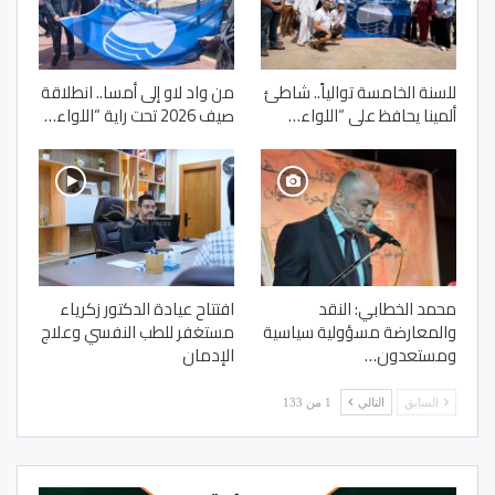
للسنة الخامسة توالياً.. شاطئ
من واد لاو إلى أمسا.. انطلاقة
ألمينا يحافظ على “اللواء…
صيف 2026 تحت راية “اللواء…
محمد الخطابي: النقد
افتتاح عيادة الدكتور زكرياء
والمعارضة مسؤولية سياسية
مستغفر للطب النفسي وعلاج
ومستعدون…
الإدمان
السابق
التالي
1 من 133