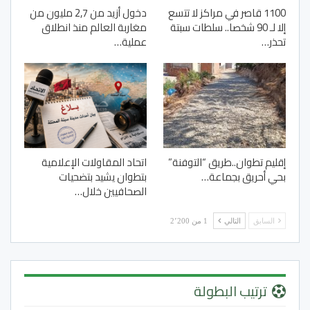
1100 قاصر في مراكز لا تتسع
دخول أزيد من 2,7 مليون من
إلا لـ 90 شخصا.. سلطات سبتة
مغاربة العالم منذ انطلاق
تحذر…
عملية…
إقليم تطوان..طريق “التوفنة”
اتحاد المقاولات الإعلامية
بحي أحريق بجماعة…
بتطوان يشيد بتضحيات
الصحافيين خلال…
السابق
التالي
1 من 2٬200
ترتيب البطولة