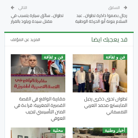
السابق
التالي
رجال بصموا ذاكرة تطوان.. عبد
تطوان.. سائق سيارة يتسبب في
السلام بنونة أبو الحركة الوطنية
مقتل سيدة ويلوذ بالفرار
قد يعجبك ايضا
المزيد عن المؤلف
فن و ثقافة
فن و ثقافة
تطوان تحيي ذكرى رحيل
مقاربة الواقع في القصة
المايسترو محمد العربي
القصيرة المغربية: قراءة في
التمسماني
المتن التأسيسي لنجيب
العوفي
أخبار وطنية
محلية