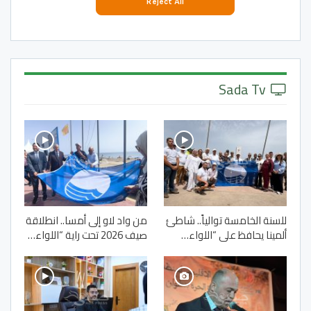
Sada Tv
للسنة الخامسة توالياً.. شاطئ
من واد لاو إلى أمسا.. انطلاقة
ألمينا يحافظ على “اللواء…
صيف 2026 تحت راية “اللواء…