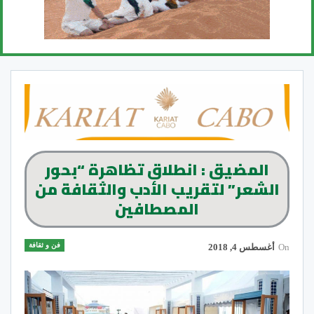
المضيق : انطلاق تظاهرة “بحور
الشعر” لتقريب الأدب والثقافة من
المصطافين
فن و ثقافة
On
أغسطس 4, 2018