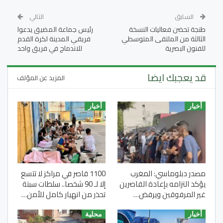
السابق
التالي
طنجة تحضن فعاليات النسخة
رئيس جماعة المضيق يدعوا
الثالثة من الملتقى المتوسطي
فريقي المدينة لكرة القدم
للفنون البصرية
للاندماج في فريق واحد
قد يعجبك ايضا
المزيد عن المؤلف
أخبار
أخبار
مصدر دبلوماسي: المغرب
1100 قاصر في مراكز لا تتسع
يؤكد التزامه بإعادة القاصرين
إلا لـ 90 شخصا.. سلطات سبتة
غير المرفوقين ويرفض…
تحذر من انهيار كامل للأمن…
أخبار
محلية