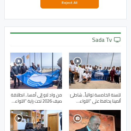
Sada Tv
للسنة الخامسة توالياً.. شاطئ
من واد لاو إلى أمسا.. انطلاقة
ألمينا يحافظ على “اللواء…
صيف 2026 تحت راية “اللواء…