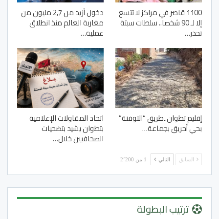
1100 قاصر في مراكز لا تتسع
دخول أزيد من 2,7 مليون من
إلا لـ 90 شخصا.. سلطات سبتة
مغاربة العالم منذ انطلاق
تحذر…
عملية…
إقليم تطوان..طريق “التوفنة”
اتحاد المقاولات الإعلامية
بحي أحريق بجماعة…
بتطوان يشيد بتضحيات
الصحافيين خلال…
السابق
التالي
1 من 2٬200
ترتيب البطولة