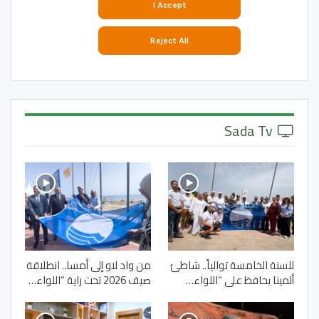
Sada Tv
للسنة الخامسة توالياً.. شاطئ
من واد لاو إلى أمسا.. انطلاقة
ألمينا يحافظ على “اللواء…
صيف 2026 تحت راية “اللواء…