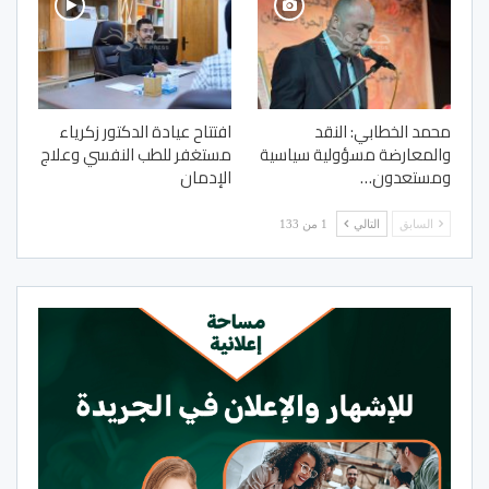
محمد الخطابي: النقد
افتتاح عيادة الدكتور زكرياء
والمعارضة مسؤولية سياسية
مستغفر للطب النفسي وعلاج
ومستعدون…
الإدمان
السابق
التالي
1 من 133