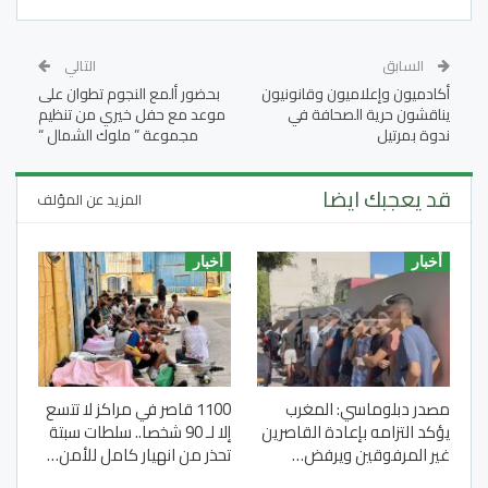
السابق
التالي
أكادميون وإعلاميون وقانونيون
بحضور ألمع النجوم تطوان على
يناقشون حرية الصحافة في
موعد مع حفل خيري من تنظيم
ندوة بمرتيل
مجموعة ” ملوك الشمال “
قد يعجبك ايضا
المزيد عن المؤلف
أخبار
أخبار
مصدر دبلوماسي: المغرب
1100 قاصر في مراكز لا تتسع
يؤكد التزامه بإعادة القاصرين
إلا لـ 90 شخصا.. سلطات سبتة
غير المرفوقين ويرفض…
تحذر من انهيار كامل للأمن…