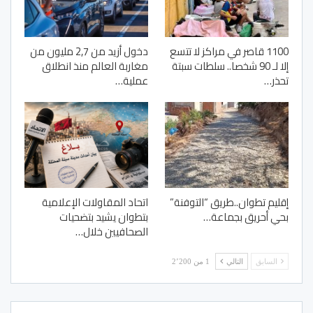
1100 قاصر في مراكز لا تتسع
دخول أزيد من 2,7 مليون من
إلا لـ 90 شخصا.. سلطات سبتة
مغاربة العالم منذ انطلاق
تحذر…
عملية…
إقليم تطوان..طريق “التوفنة”
اتحاد المقاولات الإعلامية
بحي أحريق بجماعة…
بتطوان يشيد بتضحيات
الصحافيين خلال…
السابق
التالي
1 من 2٬200