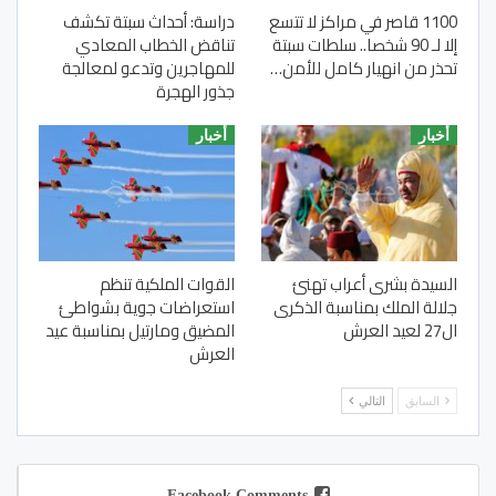
1100 قاصر في مراكز لا تتسع
دراسة: أحداث سبتة تكشف
إلا لـ 90 شخصا.. سلطات سبتة
تناقض الخطاب المعادي
تحذر من انهيار كامل للأمن…
للمهاجرين وتدعو لمعالجة
جذور الهجرة
أخبار
أخبار
السيدة بشرى أعراب تهنئ
القوات الملكية تنظم
جلالة الملك بمناسبة الذكرى
استعراضات جوية بشواطئ
ال27 لعيد العرش
المضيق ومارتيل بمناسبة عيد
العرش
السابق
التالي
Facebook Comments