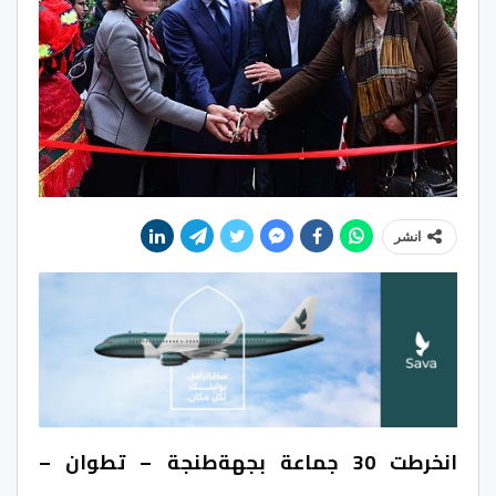
انشر
انخرطت 30 جماعة بجهة
طنجة – تطوان –