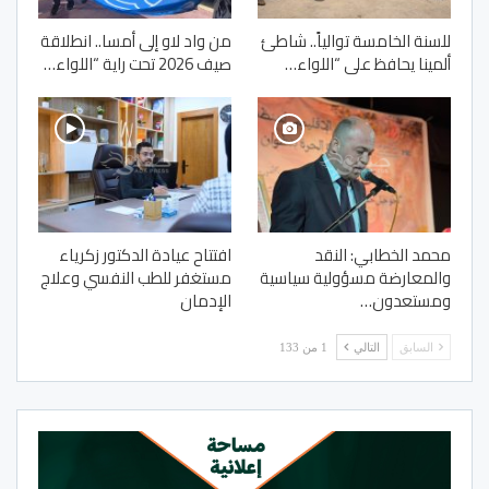
للسنة الخامسة توالياً.. شاطئ
من واد لاو إلى أمسا.. انطلاقة
ألمينا يحافظ على “اللواء…
صيف 2026 تحت راية “اللواء…
محمد الخطابي: النقد
افتتاح عيادة الدكتور زكرياء
والمعارضة مسؤولية سياسية
مستغفر للطب النفسي وعلاج
ومستعدون…
الإدمان
السابق
التالي
1 من 133