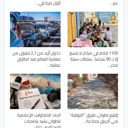
غير…
لأول مرة في…
1100 قاصر في مراكز لا تتسع
دخول أزيد من 2,7 مليون من
إلا لـ 90 شخصا.. سلطات سبتة
مغاربة العالم منذ انطلاق
تحذر…
عملية…
إقليم تطوان..طريق “التوفنة”
اتحاد المقاولات الإعلامية
بحي أحريق بجماعة…
بتطوان يشيد بتضحيات
الصحافيين خلال…