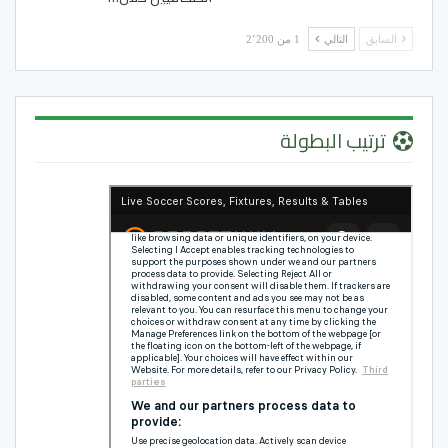
السابق
التالي
1 من 2٬200
ترتيب البطولة