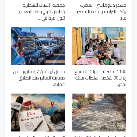
مصدر دبلوماسي: المغرب
جمعية الشباب للشطرنج
يؤكد التزامه بإعادة القاصرين
بتطوان تتوج بطلة للمغرب
غير…
لأول مرة في…
1100 قاصر في مراكز لا تتسع
دخول أزيد من 2,7 مليون من
إلا لـ 90 شخصا.. سلطات سبتة
مغاربة العالم منذ انطلاق
تحذر…
عملية…