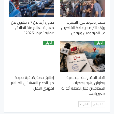
مصدر دبلوماسي: المغرب
دخول أزيد من 2,7 مليون من
يؤكد التزامه بإعادة القاصرين
مغاربة العالم منذ انطلاق
غير المرفوقين ويرفض…
عملية “مرحبا 2026”
أخبار
أخبار
اتحاد المقاولات الإعلامية
إطلاق حصة إضافية جديدة
بتطوان يشيد بتضحيات
من الدعم الاستثنائي المباشر
الصحافيين خلال تغطية أحداث
لمهنيي النقل
معبر باب…
السابق
التالي