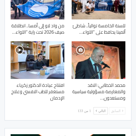
للسنة الخامسة توالياً.. شاطئ
من واد لاو إلى أمسا.. انطلاقة
ألمينا يحافظ على “اللواء…
صيف 2026 تحت راية “اللواء…
محمد الخطابي: النقد
افتتاح عيادة الدكتور زكرياء
والمعارضة مسؤولية سياسية
مستغفر للطب النفسي وعلاج
ومستعدون…
الإدمان
السابق
التالي
1 من 133