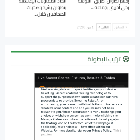
إقليم تطوان..طريق “التوفنة”
اتحاد المقاولات الإعلامية
بحي أحريق بجماعة…
بتطوان يشيد بتضحيات
الصحافيين خلال…
السابق
التالي
1 من 2٬200
ترتيب البطولة