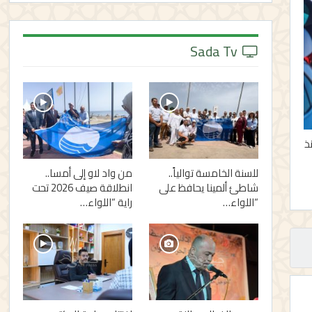
Sada Tv
نذ
للسنة الخامسة توالياً..
من واد لاو إلى أمسا..
شاطئ ألمينا يحافظ على
انطلاقة صيف 2026 تحت
“اللواء…
راية “اللواء…