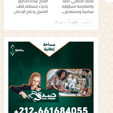
محمد الخطابي: النقد
افتتاح عيادة الدكتور
والمعارضة مسؤولية
زكرياء مستغفر للطب
سياسية ومستعدون…
النفسي وعلاج الإدمان
السابق
التالي
1 من 133