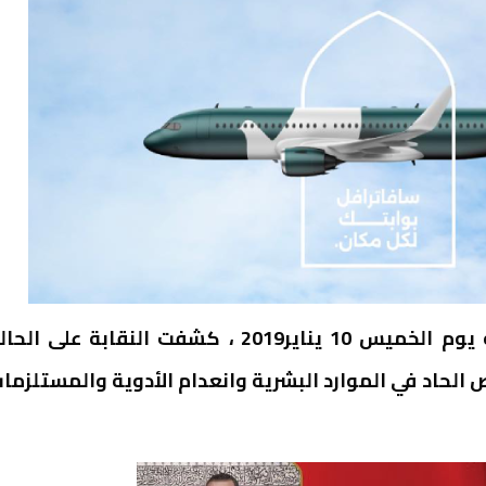
خلال بيان مشترك توصلت صدى تطوان بنسخة منه يوم الخميس 10 يناير2019 ، كشفت النقابة على ال
 الحاد في الموارد البشرية وانعدام الأدوية والمستلزما