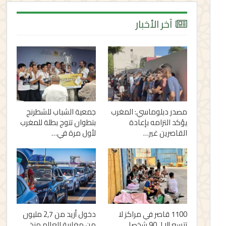
آخر الأخبار
مصدر دبلوماسي: المغرب
جمعية الشباب للشطرنج
يؤكد التزامه بإعادة
بتطوان تتوج بطلة للمغرب
القاصرين غير…
لأول مرة في…
1100 قاصر في مراكز لا
دخول أزيد من 2,7 مليون
تتسع إلا لـ 90 شخصا..
من مغاربة العالم منذ