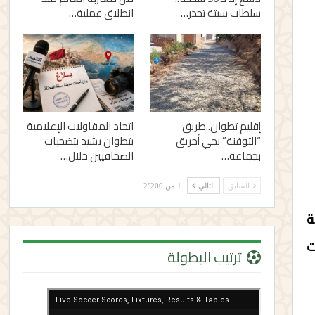
سلطات سبتة تحذر…
انطلاق عملية…
إقليم تطوان..طريق
اتحاد المقاولات الإعلامية
“التوفنة” بحي أحريق
بتطوان يشيد بتضحيات
بجماعة…
الصحافيين خلال…
السابق
التالي
1 من 2٬200
حالة
ت
ترتيب البطولة