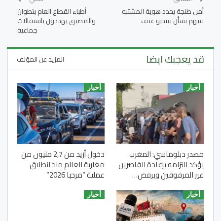
أمن طنجة يحدد هوية المشتبه
أطباء القطاع العام بتطوان
فيهم بشأن فيديو عنف
والمضيق يهددون باستقالات
جماعية
قد يعجبك ايضا
المزيد عن المؤلف
أخبار
أخبار
مصدر دبلوماسي: المغرب
دخول أزيد من 2,7 مليون من
يؤكد التزامه بإعادة القاصرين
مغاربة العالم منذ انطلاق
غير المرفوقين ويرفض…
عملية “مرحبا 2026”
أخبار
أخبار