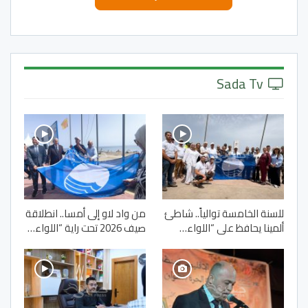
Sada Tv
للسنة الخامسة توالياً.. شاطئ
من واد لاو إلى أمسا.. انطلاقة
ألمينا يحافظ على “اللواء…
صيف 2026 تحت راية “اللواء…