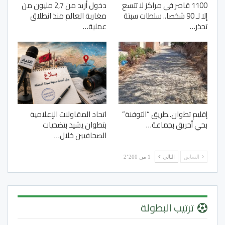
1100 قاصر في مراكز لا تتسع
دخول أزيد من 2,7 مليون من
إلا لـ 90 شخصا.. سلطات سبتة
مغاربة العالم منذ انطلاق
تحذر…
عملية…
إقليم تطوان..طريق “التوفنة”
اتحاد المقاولات الإعلامية
بحي أحريق بجماعة…
بتطوان يشيد بتضحيات
الصحافيين خلال…
السابق
التالي
1 من 2٬200
ترتيب البطولة