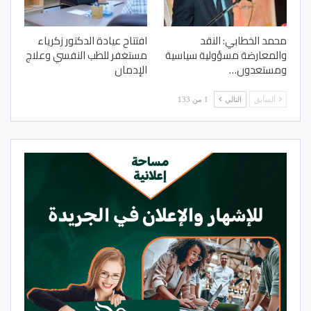
محمد الخطابي: النقد
افتتاح عيادة الدكتور زكرياء
والمعارضة مسؤولية سياسية
مستغفر للطب النفسي وعلاج
ومستعدون…
الإدمان
السابق
التالي
1 من 133