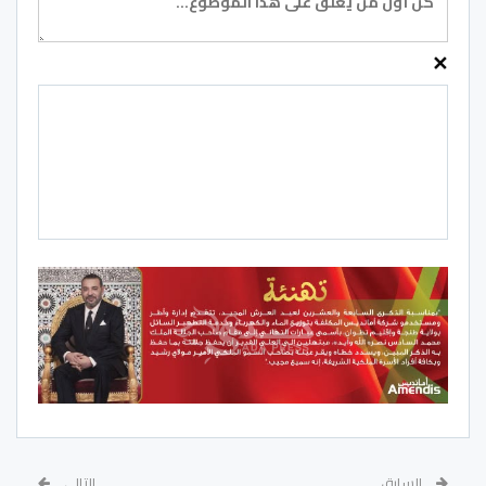
✕
السابق
التالي