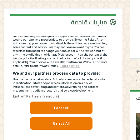
مباريات قادمة
لف