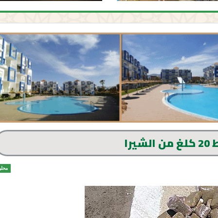
يرا
محلي