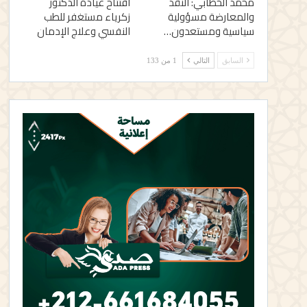
محمد الخطابي: النقد
افتتاح عيادة الدكتور
والمعارضة مسؤولية
زكرياء مستغفر للطب
سياسية ومستعدون…
النفسي وعلاج الإدمان
السابق
التالي
1 من 133