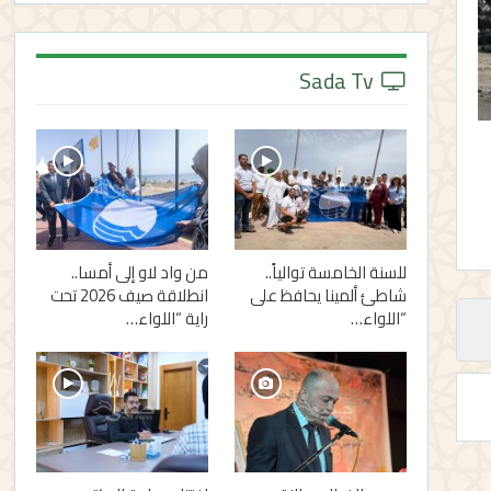
Sada Tv
للسنة الخامسة توالياً..
من واد لاو إلى أمسا..
شاطئ ألمينا يحافظ على
انطلاقة صيف 2026 تحت
“اللواء…
راية “اللواء…