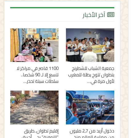
آخر الأخبار
جمعية الشباب للشطرنج
1100 قاصر في مراكز لا
بتطوان تتوج بطلة للمغرب
تتسع إلا لـ 90 شخصا..
لأول مرة في…
سلطات سبتة تحذر…
دخول أزيد من 2,7 مليون
إقليم تطوان..طريق
من مغاربة العالم منذ
“التوفنة” بحي أحريق