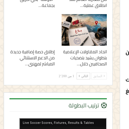
انطلاق عملية…
بجماعة…
 من ضبط 20 كلغ من
اتحاد المقاولات الإعلامية
إطلاق حصة إضافية جديدة
بتطوان يشيد بتضحيات
من الدعم الاستثنائي
الصحافيين خلال…
المباشر لمهنيي…
السابق
التالي
1 من 2٬200
ك
مراقبة روتينية بالعثور على 20 كلغ
ترتيب البطولة