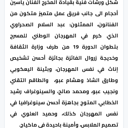
شكل ورشات فنية بقيادة المخرج الفنان ياسين
أحجام الى جانب فريق عمل متميز متكون من
الفنانون، الممثلون: عبد السلام الصحراوي
الذي كرم في المهرجان الوطني للمسرح
بتطوان الدورة 19 من طرف وزارة الثقافة
وخديجة زروال الفائزة بجائزة أحسن تشخيص
إناث في نفس المهرجان، وبثينة اليعكوبي
وطارق الشاذ وهشام عبو، والطاقم التقني
ونجيب عبو، ومحمد صالح، والسينوغراف رشيد
الخطابي المتوج بجاهزة أحسن سينوغرافيا في
نفس المهرجان كذلك، وحميد العلوي في
تصميم الملابس، وأمينة باحيدة في ماكياج.