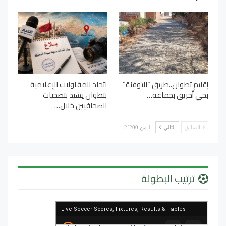
إقليم تطوان..طريق “التوفنة”
اتحاد المقاولات الإعلامية
بحي أحريق بجماعة…
بتطوان يشيد بتضحيات
الصحافيين خلال…
السابق
التالي
1 من 2٬200
ترتيب البطولة