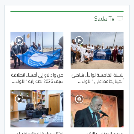
Sada Tv
للسنة الخامسة توالياً.. شاطئ
من واد لاو إلى أمسا.. انطلاقة
ألمينا يحافظ على “اللواء…
صيف 2026 تحت راية “اللواء…
محمد الخطابي: النقد
افتتاح عيادة الدكتور زكرياء