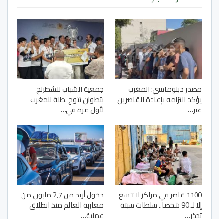
مصدر دبلوماسي: المغرب
جمعية الشباب للشطرنج
يؤكد التزامه بإعادة القاصرين
بتطوان تتوج بطلة للمغرب
غير…
لأول مرة في…
1100 قاصر في مراكز لا تتسع
دخول أزيد من 2,7 مليون من
إلا لـ 90 شخصا.. سلطات سبتة
مغاربة العالم منذ انطلاق
تحذر…
عملية…