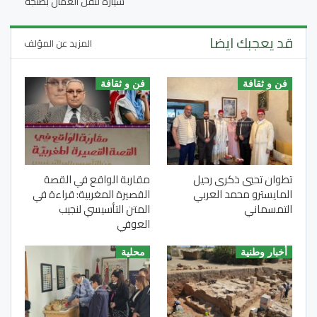
سيارة لنقل العمال بطنجة
قد يعجبك ايضا
المزيد عن المؤلف
فن و ثقافة
فن و ثقافة
تطوان تحيي ذكرى رحيل
مقاربة الواقع في القصة
المايسترو محمد العربي
القصيرة المغربية: قراءة في
التمسماني
المتن التأسيسي لنجيب
العوفي
أخبار وطنية
محلية