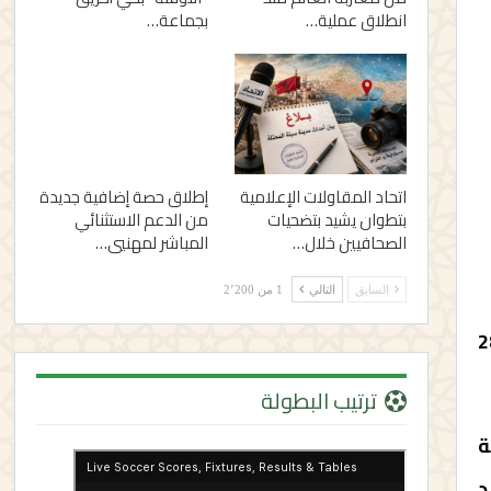
انطلاق عملية…
بجماعة…
اتحاد المقاولات الإعلامية
إطلاق حصة إضافية جديدة
بتطوان يشيد بتضحيات
من الدعم الاستثنائي
الصحافيين خلال…
المباشر لمهنيي…
السابق
التالي
1 من 2٬200
مصلحة الولائية للشرطة القضائية بتطوان، مساء يوم الأربعاء 28
ترتيب البطولة
ة
د