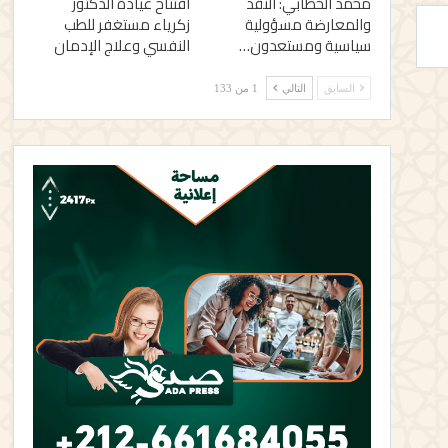
محمد الخطابي: النقد
افتتاح عيادة الدكتور
والمعارضة مسؤولية
زكرياء مستغفر للطب
سياسية ومستعدون…
النفسي وعلاج الإدمان
السابق
التالي
1 من 133