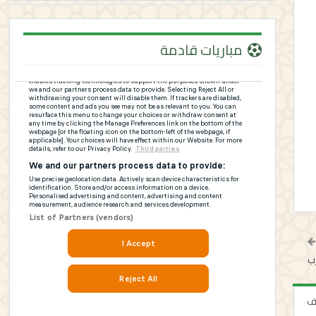
مباريات قادمة
رب
لف