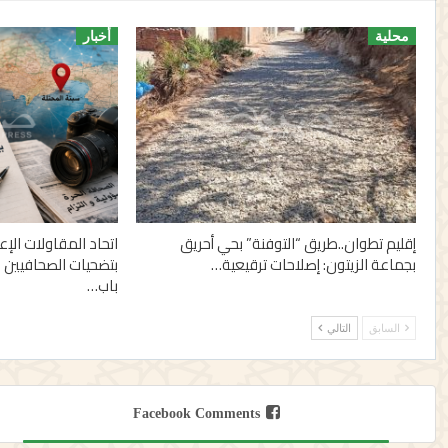
محلية
أخبار
إقليم تطوان..طريق “التوفنة” بحي أحريق
اتحاد المقاولات الإ
بجماعة الزيتون: إصلاحات ترقيعية…
بتضحيات الصحافيين 
باب…
السابق
التالي
Facebook Comments