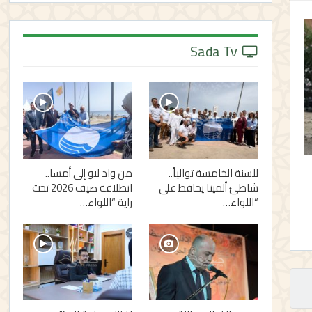
Sada Tv
للسنة الخامسة توالياً..
من واد لاو إلى أمسا..
شاطئ ألمينا يحافظ على
انطلاقة صيف 2026 تحت
“اللواء…
راية “اللواء…