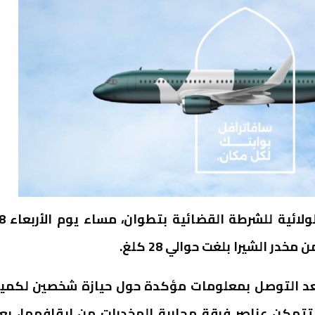
تمكنت عناصر المجموعة الاولى التابعة لل
الشيرا بلغت حوالي 28 كلغ.
د التوصل بمعلومات مؤكدة حول حيازة شخصين لكمي
تتمكن عناصر فرقة محاربة المخدرات من إيقافهما، بع