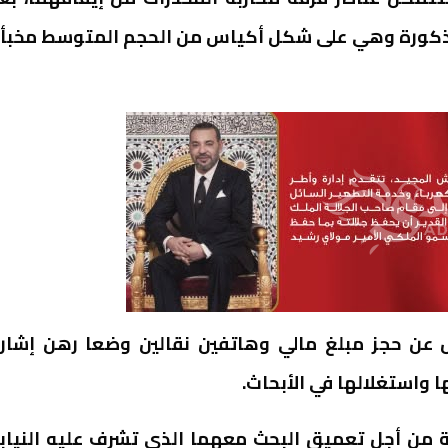
مذكورة وهي على شكل أكياس من الحجم المتوسط مخبأ
عن حجز مبلغ مالي وهاتفين نقالين وضعا رهن إشار
ا واستغلالها في الأبحاث.
ة من أجل تعميق البحث معهما الذي تشرف عليه النياب