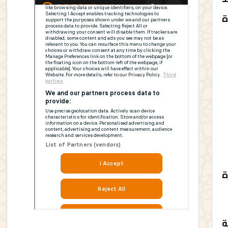
ة
ة
ة