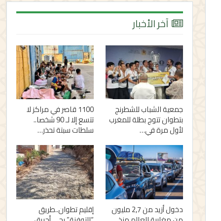
آخر الأخبار
جمعية الشباب للشطرنج
1100 قاصر في مراكز لا
بتطوان تتوج بطلة للمغرب
تتسع إلا لـ 90 شخصا..
لأول مرة في…
سلطات سبتة تحذر…
دخول أزيد من 2,7 مليون
إقليم تطوان..طريق
من مغاربة العالم منذ
“التوفنة” بحي أحريق