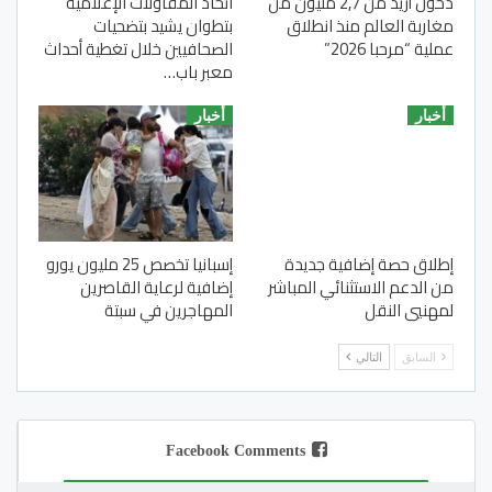
دخول أزيد من 2,7 مليون من
اتحاد المقاولات الإعلامية
مغاربة العالم منذ انطلاق
بتطوان يشيد بتضحيات
عملية “مرحبا 2026”
الصحافيين خلال تغطية أحداث
معبر باب…
أخبار
أخبار
إطلاق حصة إضافية جديدة
إسبانيا تخصص 25 مليون يورو
من الدعم الاستثنائي المباشر
إضافية لرعاية القاصرين
لمهنيي النقل
المهاجرين في سبتة
السابق
التالي
Facebook Comments