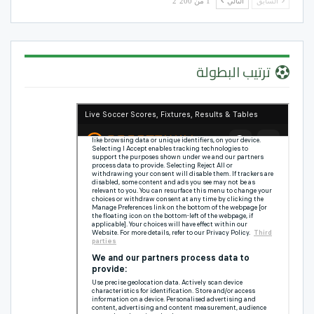
السابق
التالي
1 من 2٬200
ترتيب البطولة