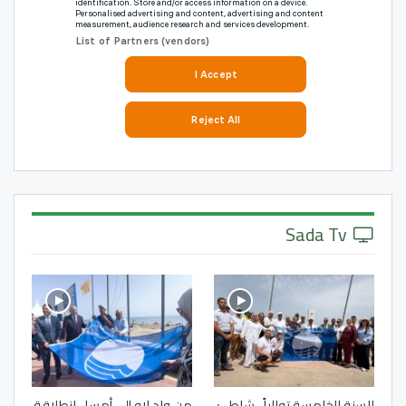
Sada Tv
للسنة الخامسة توالياً.. شاطئ
من واد لاو إلى أمسا.. انطلاقة