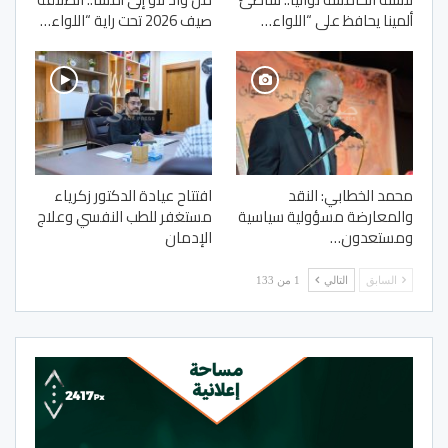
ألمينا يحافظ على “اللواء…
صيف 2026 تحت راية “اللواء…
محمد الخطابي: النقد
افتتاح عيادة الدكتور زكرياء
والمعارضة مسؤولية سياسية
مستغفر للطب النفسي وعلاج
ومستعدون…
الإدمان
السابق
التالي
1 من 133