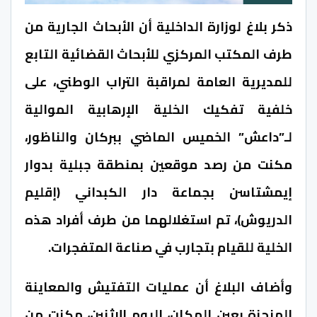
ذكر بلاغ لوزارة الداخلية أن الأبحاث الجارية من
طرف المكتب المركزي للأبحاث القضائية التابع
للمديرية العامة لمراقبة التراب الوطني، على
خلفية تفكيك الخلية الإرهابية الموالية
لـ”داعش” الخميس الماضي ببركان والناظور،
مكنت من رصد موقعين بمنطقة جبلية بدوار
إيمشتاسن بجماعة دار الكبداني (إقليم
الدريوش)، تم استغلالهما من طرف أفراد هذه
الخلية للقيام بتجارب في صناعة المتفجرات.
وأضاف البلاغ أن عمليات التفتيش والمعاينة
المنجزة بعين المكان، اليوم الاثنين، مكنت من